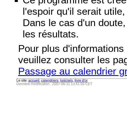
l'espoir qu'il serait uti
Dans le cas d'un doute, 
les résultats.
Pour plus d'informations s
veuillez consulter les p
Passage au calendrier g
Le site:
accueil
,
calendriers
,
logiciels
,
livre d'or
Dernière modification : 2007-06-11 13:41:50 CET