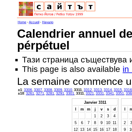
Home
-
Accueil
-
Начало
Calendrier annuel de
pérpétuel
Тази страница съществува
This page is also available
in
La semaine commence u
±1
:
3306
,
3307
,
3308
,
3309
,
3310
,
3311
,
3312
,
3313
,
3314
,
3315
,
3316
±10
:
3261
,
3271
,
3281
,
3291
,
3301
,
3311
,
3321
,
3331
,
3341
,
3351
,
336
Janvier 3311
l
m
m
j
v
s
d
l
1
2
3
4
5
6
7
8
9
10
11
2
12
13
14
15
16
17
18
9
1