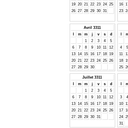
19
20
21
22
23
24
25
16
1
26
27
28
29
30
31
23
2
Avril 3311
l
m
m
j
v
s
d
l
1
2
3
4
5
6
7
8
9
10
11
12
4
13
14
15
16
17
18
19
11
1
20
21
22
23
24
25
26
18
1
27
28
29
30
25
2
Juillet 3311
l
m
m
j
v
s
d
l
1
2
3
4
5
6
7
8
9
10
11
12
3
13
14
15
16
17
18
19
10
1
20
21
22
23
24
25
26
17
1
27
28
29
30
31
24
2
31