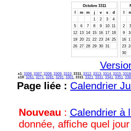
Octobre 3311
l
m
m
j
v
s
d
l
1
2
3
4
5
6
7
8
9
10
11
2
12
13
14
15
16
17
18
9
1
19
20
21
22
23
24
25
16
1
26
27
28
29
30
31
23
2
30
Versio
±1
:
3306
,
3307
,
3308
,
3309
,
3310
,
3311
,
3312
,
3313
,
3314
,
3315
,
3316
±10
:
3261
,
3271
,
3281
,
3291
,
3301
,
3311
,
3321
,
3331
,
3341
,
3351
,
336
Page liée :
Calendrier Ju
Nouveau
:
Calendrier à 
donnée, affiche quel jou