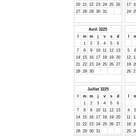
20
21
22
23
24
25
26
17
1
27
28
29
30
31
24
2
Avril 3225
l
m
m
j
v
s
d
l
1
2
3
4
5
6
7
8
9
10
11
12
13
5
14
15
16
17
18
19
20
12
1
21
22
23
24
25
26
27
19
2
28
29
30
26
2
Juillet 3225
l
m
m
j
v
s
d
l
1
2
3
4
5
6
7
8
9
10
11
12
13
4
14
15
16
17
18
19
20
11
1
21
22
23
24
25
26
27
18
1
28
29
30
31
25
2