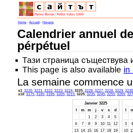
Home
-
Accueil
-
Начало
Calendrier annuel de
pérpétuel
Тази страница съществува
This page is also available
in
La semaine commence u
±1
:
3220
,
3221
,
3222
,
3223
,
3224
,
3225
,
3226
,
3227
,
3228
,
3229
,
323
±10
:
3175
,
3185
,
3195
,
3205
,
3215
,
3225
,
3235
,
3245
,
3255
,
3265
,
32
Janvier 3225
l
m
m
j
v
s
d
l
1
2
3
4
5
6
7
8
9
10
11
12
3
13
14
15
16
17
18
19
10
1