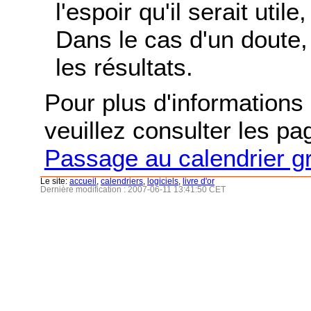
l'espoir qu'il serait uti
Dans le cas d'un doute, 
les résultats.
Pour plus d'informations s
veuillez consulter les p
Passage au calendrier g
Le site:
accueil
,
calendriers
,
logiciels
,
livre d'or
Dernière modification : 2007-06-11 13:41:50 CET