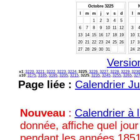
Octobre 3225
l
m
m
j
v
s
d
l
1
2
3
4
5
6
7
8
9
10
11
12
3
13
14
15
16
17
18
19
10
1
20
21
22
23
24
25
26
17
1
27
28
29
30
31
24
2
Versio
±1
:
3220
,
3221
,
3222
,
3223
,
3224
,
3225
,
3226
,
3227
,
3228
,
3229
,
323
±10
:
3175
,
3185
,
3195
,
3205
,
3215
,
3225
,
3235
,
3245
,
3255
,
3265
,
32
Page liée :
Calendrier Ju
Nouveau
:
Calendrier à 
donnée, affiche quel jou
pendant les années 1851