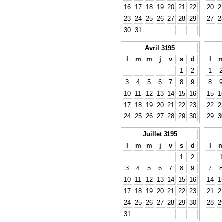
16
17
18
19
20
21
22
20
2
23
24
25
26
27
28
29
27
2
30
31
Avril 3195
l
m
m
j
v
s
d
l
1
2
1
3
4
5
6
7
8
9
8
10
11
12
13
14
15
16
15
1
17
18
19
20
21
22
23
22
2
24
25
26
27
28
29
30
29
3
Juillet 3195
l
m
m
j
v
s
d
l
1
2
3
4
5
6
7
8
9
7
10
11
12
13
14
15
16
14
1
17
18
19
20
21
22
23
21
2
24
25
26
27
28
29
30
28
2
31