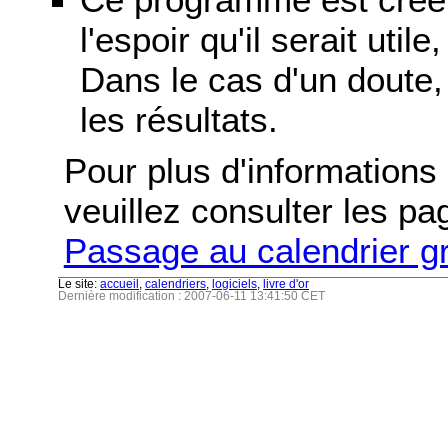
l'espoir qu'il serait uti
Dans le cas d'un doute, 
les résultats.
Pour plus d'informations s
veuillez consulter les p
Passage au calendrier g
Le site:
accueil
,
calendriers
,
logiciels
,
livre d'or
Dernière modification : 2007-06-11 13:41:50 CET