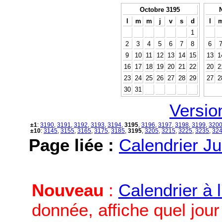
Octobre 3195
l
m
m
j
v
s
d
l
1
2
3
4
5
6
7
8
6
9
10
11
12
13
14
15
13
1
16
17
18
19
20
21
22
20
2
23
24
25
26
27
28
29
27
2
30
31
Versio
±1
:
3190
,
3191
,
3192
,
3193
,
3194
,
3195
,
3196
,
3197
,
3198
,
3199
,
320
±10
:
3145
,
3155
,
3165
,
3175
,
3185
,
3195
,
3205
,
3215
,
3225
,
3235
,
32
Page liée :
Calendrier Ju
Nouveau
:
Calendrier à 
donnée, affiche quel jou