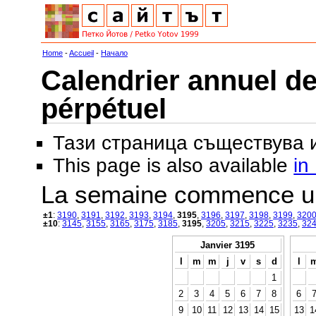
Home
-
Accueil
-
Начало
Calendrier annuel de
pérpétuel
Тази страница съществува
This page is also available
in
La semaine commence u
±1
:
3190
,
3191
,
3192
,
3193
,
3194
,
3195
,
3196
,
3197
,
3198
,
3199
,
320
±10
:
3145
,
3155
,
3165
,
3175
,
3185
,
3195
,
3205
,
3215
,
3225
,
3235
,
32
Janvier 3195
l
m
m
j
v
s
d
l
1
2
3
4
5
6
7
8
6
9
10
11
12
13
14
15
13
1