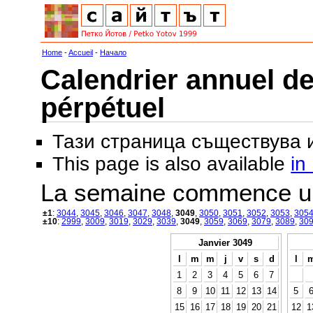
Home
-
Accueil
-
Начало
Calendrier annuel de
pérpétuel
Тази страница съществува
This page is also available
in
La semaine commence u
±1
:
3044
,
3045
,
3046
,
3047
,
3048
,
3049
,
3050
,
3051
,
3052
,
3053
,
305
±10
:
2999
,
3009
,
3019
,
3029
,
3039
,
3049
,
3059
,
3069
,
3079
,
3089
,
30
Janvier 3049
l
m
m
j
v
s
d
l
1
2
3
4
5
6
7
8
9
10
11
12
13
14
5
15
16
17
18
19
20
21
12
1