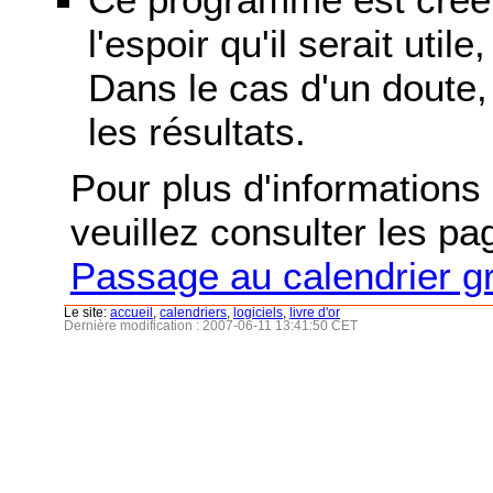
l'espoir qu'il serait uti
Dans le cas d'un doute, 
les résultats.
Pour plus d'informations s
veuillez consulter les p
Passage au calendrier g
Le site:
accueil
,
calendriers
,
logiciels
,
livre d'or
Dernière modification : 2007-06-11 13:41:50 CET