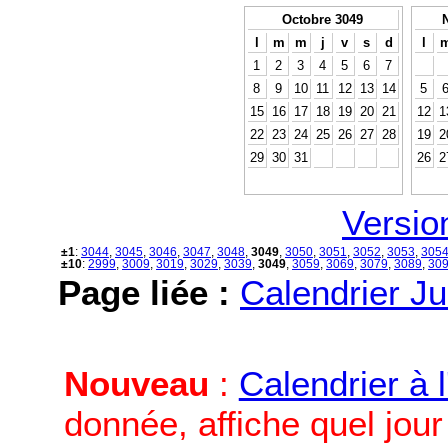
Octobre 3049
l
m
m
j
v
s
d
l
1
2
3
4
5
6
7
8
9
10
11
12
13
14
5
15
16
17
18
19
20
21
12
1
22
23
24
25
26
27
28
19
2
29
30
31
26
2
Versio
±1
:
3044
,
3045
,
3046
,
3047
,
3048
,
3049
,
3050
,
3051
,
3052
,
3053
,
305
±10
:
2999
,
3009
,
3019
,
3029
,
3039
,
3049
,
3059
,
3069
,
3079
,
3089
,
30
Page liée :
Calendrier Ju
Nouveau
:
Calendrier à 
donnée, affiche quel jou