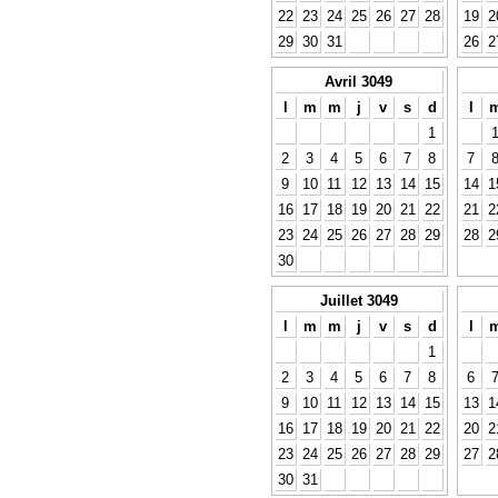
22
23
24
25
26
27
28
19
2
29
30
31
26
2
Avril 3049
l
m
m
j
v
s
d
l
1
2
3
4
5
6
7
8
7
9
10
11
12
13
14
15
14
1
16
17
18
19
20
21
22
21
2
23
24
25
26
27
28
29
28
2
30
Juillet 3049
l
m
m
j
v
s
d
l
1
2
3
4
5
6
7
8
6
9
10
11
12
13
14
15
13
1
16
17
18
19
20
21
22
20
2
23
24
25
26
27
28
29
27
2
30
31