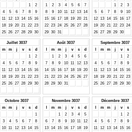
1
2
1
2
3
4
5
6
7
1
2
3
4
5
6
7
8
9
8
9
10
11
12
13
14
5
6
7
8
9
10
11
12
13
14
15
16
15
16
17
18
19
20
21
12
13
14
15
16
17
18
19
20
21
22
23
22
23
24
25
26
27
28
19
20
21
22
23
24
25
26
27
28
29
30
29
30
31
26
27
28
29
30
Juillet 3037
Août 3037
Septembre 3037
m
m
j
v
s
d
l
m
m
j
v
s
d
l
m
m
j
v
s
1
2
1
2
3
4
5
6
1
2
4
5
6
7
8
9
7
8
9
10
11
12
13
4
5
6
7
8
9
11
12
13
14
15
16
14
15
16
17
18
19
20
11
12
13
14
15
16
18
19
20
21
22
23
21
22
23
24
25
26
27
18
19
20
21
22
23
25
26
27
28
29
30
28
29
30
31
25
26
27
28
29
30
Octobre 3037
Novembre 3037
Décembre 3037
m
m
j
v
s
d
l
m
m
j
v
s
d
l
m
m
j
v
s
1
1
2
3
4
5
1
2
3
4
5
6
7
8
6
7
8
9
10
11
12
4
5
6
7
8
9
10
11
12
13
14
15
13
14
15
16
17
18
19
11
12
13
14
15
16