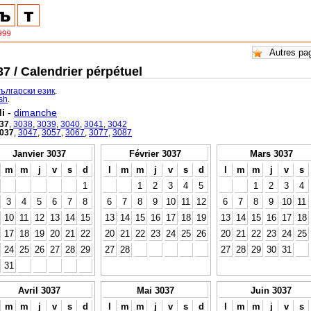
7 / Calendrier pérpétuel
български език
.
ish
.
i
-
dimanche
37
,
3038
,
3039
,
3040
,
3041
,
3042
037
,
3047
,
3057
,
3067
,
3077
,
3087
Janvier 3037
Février 3037
Mars 3037
m
m
j
v
s
d
l
m
m
j
v
s
d
l
m
m
j
v
s
1
1
2
3
4
5
1
2
3
4
3
4
5
6
7
8
6
7
8
9
10
11
12
6
7
8
9
10
11
10
11
12
13
14
15
13
14
15
16
17
18
19
13
14
15
16
17
18
17
18
19
20
21
22
20
21
22
23
24
25
26
20
21
22
23
24
25
24
25
26
27
28
29
27
28
27
28
29
30
31
31
Avril 3037
Mai 3037
Juin 3037
m
m
j
v
s
d
l
m
m
j
v
s
d
l
m
m
j
v
s