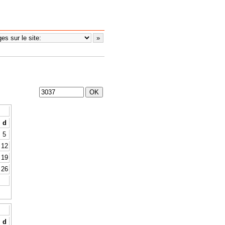
d
5
12
19
26
d