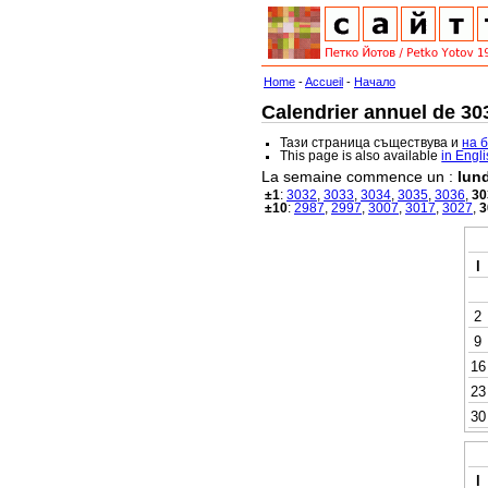
Home
-
Accueil
-
Начало
Calendrier annuel de 303
Тази страница съществува и
на 
This page is also available
in Engl
La semaine commence un :
lund
±1
:
3032
,
3033
,
3034
,
3035
,
3036
,
30
±10
:
2987
,
2997
,
3007
,
3017
,
3027
,
3
l
2
9
16
23
30
l