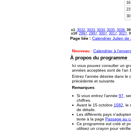
16
23
30
±1
:
3032
,
3033
,
3034
,
3035
,
3036
,
30
±10
:
2987
,
2997
,
3007
,
3017
,
3027
,
3
Page liée :
Calendrier Julien de
Nouveau
:
Calendrier à l'enver
À propos du programme
Ici vous pouvez consulter un gr
années acceptées sont de l'an 1
Entrez l'année désirée dans le 
précédente et suivante.
Remarques
:
Si vous entrez l'année
97
, se
chiffres.
Avant le 15 octobre
1582
, le
de détails.
Les différents pays n'adopten
texte à la page
Passage au ca
Ce programme est créé et prop
utilisez un crayon pour vérifie