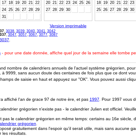
17
18
19
20
21
22
20
21
22
23
24
25
26
18
19
20
21
22
23
24
25
26
27
28
29
27
28
29
30
25
26
27
28
29
30
31
Version imprimable
37
,
3038
,
3039
,
3040
,
3041
,
3042
037
,
3047
,
3057
,
3067
,
3077
,
3087
 3037
.
s
- pour une date donnée, affiche quel jour de la semaine elle tombe p
and nombre de calendriers annuels de l'actuel système grégorien, pour 
 à 9999, sans aucun doute des centaines de fois plus que ce dont vous
champs de saisie en haut et appuyez sur "OK". Vous pouvez aussi clique
ra affiché l'an de grace 97 de notre ère, et pas
1997
. Pour 1997 vous d
 calendrier grégorien n'existe pas - le calendrier Julien est officiel. Veui
t pas le calendrier grégorien en même temps: certains au 16e siècle, d
lendrier grégorien
.
osé gratuitement dans l'espoir qu'il serait utile, mais sans aucune ga
r les résultats.