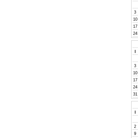
3
10
17
24
l
3
10
17
24
31
l
2
9