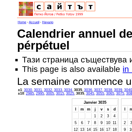
Home
-
Accueil
-
Начало
Calendrier annuel de
pérpétuel
Тази страница съществува
This page is also available
in
La semaine commence u
±1
:
3030
,
3031
,
3032
,
3033
,
3034
,
3035
,
3036
,
3037
,
3038
,
3039
,
304
±10
:
2985
,
2995
,
3005
,
3015
,
3025
,
3035
,
3045
,
3055
,
3065
,
3075
,
30
Janvier 3035
l
m
m
j
v
s
d
l
1
2
3
4
5
6
7
8
9
10
11
2
12
13
14
15
16
17
18
9
1