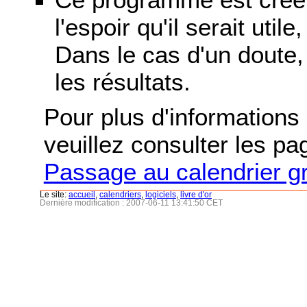
l'espoir qu'il serait uti
Dans le cas d'un doute, 
les résultats.
Pour plus d'informations s
veuillez consulter les p
Passage au calendrier g
Le site:
accueil
,
calendriers
,
logiciels
,
livre d'or
Dernière modification : 2007-06-11 13:41:50 CET