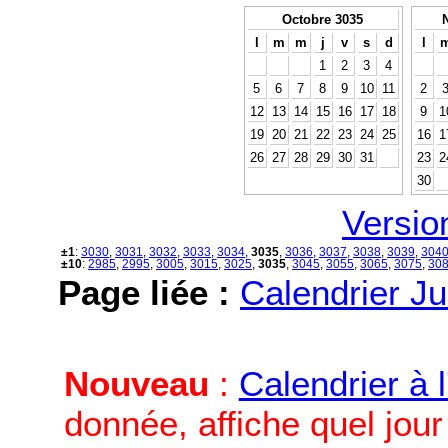
Octobre 3035
l
m
m
j
v
s
d
l
1
2
3
4
5
6
7
8
9
10
11
2
12
13
14
15
16
17
18
9
1
19
20
21
22
23
24
25
16
1
26
27
28
29
30
31
23
2
30
Versio
±1
:
3030
,
3031
,
3032
,
3033
,
3034
,
3035
,
3036
,
3037
,
3038
,
3039
,
304
±10
:
2985
,
2995
,
3005
,
3015
,
3025
,
3035
,
3045
,
3055
,
3065
,
3075
,
30
Page liée :
Calendrier Ju
Nouveau
:
Calendrier à 
donnée, affiche quel jou