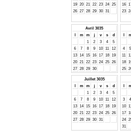
19
20
21
22
23
24
25
16
1
26
27
28
29
30
31
23
2
Avril 3035
l
m
m
j
v
s
d
l
1
2
3
4
5
6
7
8
9
10
11
12
4
13
14
15
16
17
18
19
11
1
20
21
22
23
24
25
26
18
1
27
28
29
30
25
2
Juillet 3035
l
m
m
j
v
s
d
l
1
2
3
4
5
6
7
8
9
10
11
12
3
13
14
15
16
17
18
19
10
1
20
21
22
23
24
25
26
17
1
27
28
29
30
31
24
2
31