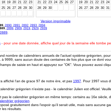
18
19
20
21
22
23
21
22
23
24
25
26
27
19
20
21
22
23
24
25
26
27
28
29
30
28
29
30
26
27
28
29
30
31
Version imprimable
89
,
2890
,
2891
,
2892
,
2893
,
2894
889
,
2899
,
2909
,
2919
,
2929
,
2939
 2889
.
s
- pour une date donnée, affiche quel jour de la semaine elle tombe p
and nombre de calendriers annuels de l'actuel système grégorien, pour 
 à 9999, sans aucun doute des centaines de fois plus que ce dont vous
champs de saisie en haut et appuyez sur "OK". Vous pouvez aussi clique
ra affiché l'an de grace 97 de notre ère, et pas
1997
. Pour 1997 vous d
 calendrier grégorien n'existe pas - le calendrier Julien est officiel. Veui
t pas le calendrier grégorien en même temps: certains au 16e siècle, d
lendrier grégorien
.
osé gratuitement dans l'espoir qu'il serait utile, mais sans aucune ga
r les résultats.