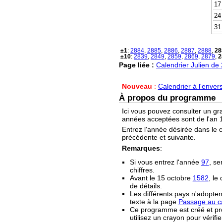
17
24
31
±1
:
2884
,
2885
,
2886
,
2887
,
2888
,
28
±10
:
2839
,
2849
,
2859
,
2869
,
2879
,
2
Page liée :
Calendrier Julien de
Nouveau
:
Calendrier à l'enver
À propos du programme
Ici vous pouvez consulter un gr
années acceptées sont de l'an 1
Entrez l'année désirée dans le 
précédente et suivante.
Remarques
:
Si vous entrez l'année
97
, se
chiffres.
Avant le 15 octobre
1582
, le
de détails.
Les différents pays n'adopten
texte à la page
Passage au ca
Ce programme est créé et prop
utilisez un crayon pour vérifie