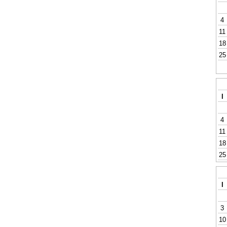
4
11
18
25
l
4
11
18
25
l
3
10