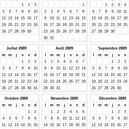
1
2
3
1
1
2
3
4
5
6
7
8
9
10
2
3
4
5
6
7
8
6
7
8
9
10
11
12
13
14
15
16
17
9
10
11
12
13
14
15
13
14
15
16
17
18
19
20
21
22
23
24
16
17
18
19
20
21
22
20
21
22
23
24
25
26
27
28
29
30
23
24
25
26
27
28
29
27
28
29
30
30
31
Juillet 2889
Août 2889
Septembre 2889
m
m
j
v
s
d
l
m
m
j
v
s
d
l
m
m
j
v
s
1
2
3
1
2
3
4
5
6
7
1
2
3
5
6
7
8
9
10
8
9
10
11
12
13
14
5
6
7
8
9
10
12
13
14
15
16
17
15
16
17
18
19
20
21
12
13
14
15
16
17
19
20
21
22
23
24
22
23
24
25
26
27
28
19
20
21
22
23
24
26
27
28
29
30
31
29
30
31
26
27
28
29
30
Octobre 2889
Novembre 2889
Décembre 2889
m
m
j
v
s
d
l
m
m
j
v
s
d
l
m
m
j
v
s
1
2
1
2
3
4
5
6
1
2
3
4
5
6
7
8
9
7
8
9
10
11
12
13
5
6
7
8
9
10
11
12
13
14
15
16
14
15
16
17
18
19
20
12
13
14
15
16
17