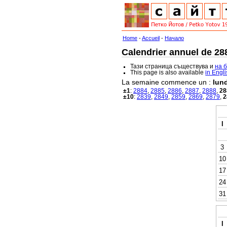
Home
-
Accueil
-
Начало
Calendrier annuel de 288
Тази страница съществува и
на 
This page is also available
in Engl
La semaine commence un :
lund
±1
:
2884
,
2885
,
2886
,
2887
,
2888
,
28
±10
:
2839
,
2849
,
2859
,
2869
,
2879
,
2
l
3
10
17
24
31
l