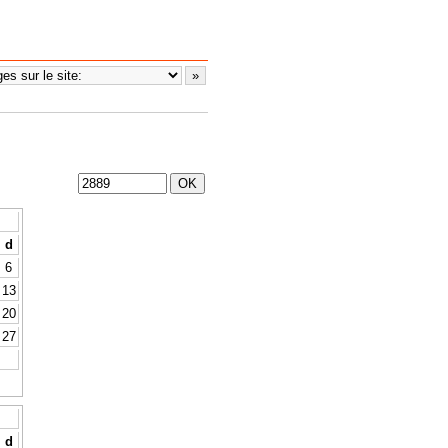
d
6
13
20
27
d