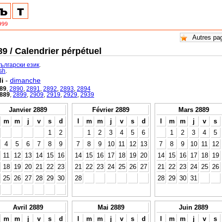
9 / Calendrier pérpétuel
български език
.
ish
.
i
-
dimanche
89
,
2890
,
2891
,
2892
,
2893
,
2894
889
,
2899
,
2909
,
2919
,
2929
,
2939
Janvier 2889
Février 2889
Mars 2889
m
m
j
v
s
d
l
m
m
j
v
s
d
l
m
m
j
v
s
1
2
1
2
3
4
5
6
1
2
3
4
5
4
5
6
7
8
9
7
8
9
10
11
12
13
7
8
9
10
11
12
11
12
13
14
15
16
14
15
16
17
18
19
20
14
15
16
17
18
19
18
19
20
21
22
23
21
22
23
24
25
26
27
21
22
23
24
25
26
25
26
27
28
29
30
28
28
29
30
31
Avril 2889
Mai 2889
Juin 2889
m
m
j
v
s
d
l
m
m
j
v
s
d
l
m
m
j
v
s