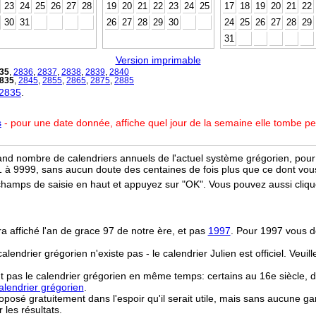
23
24
25
26
27
28
19
20
21
22
23
24
25
17
18
19
20
21
22
30
31
26
27
28
29
30
24
25
26
27
28
29
31
Version imprimable
35
,
2836
,
2837
,
2838
,
2839
,
2840
835
,
2845
,
2855
,
2865
,
2875
,
2885
 2835
.
s
- pour une date donnée, affiche quel jour de la semaine elle tombe p
and nombre de calendriers annuels de l'actuel système grégorien, pour 
 à 9999, sans aucun doute des centaines de fois plus que ce dont vous
champs de saisie en haut et appuyez sur "OK". Vous pouvez aussi clique
ra affiché l'an de grace 97 de notre ère, et pas
1997
. Pour 1997 vous d
 calendrier grégorien n'existe pas - le calendrier Julien est officiel. Veui
t pas le calendrier grégorien en même temps: certains au 16e siècle, d
lendrier grégorien
.
osé gratuitement dans l'espoir qu'il serait utile, mais sans aucune ga
r les résultats.