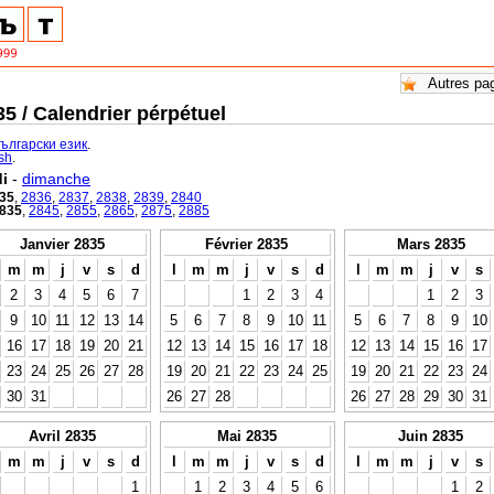
5 / Calendrier pérpétuel
български език
.
ish
.
i
-
dimanche
35
,
2836
,
2837
,
2838
,
2839
,
2840
835
,
2845
,
2855
,
2865
,
2875
,
2885
Janvier 2835
Février 2835
Mars 2835
m
m
j
v
s
d
l
m
m
j
v
s
d
l
m
m
j
v
s
2
3
4
5
6
7
1
2
3
4
1
2
3
9
10
11
12
13
14
5
6
7
8
9
10
11
5
6
7
8
9
10
16
17
18
19
20
21
12
13
14
15
16
17
18
12
13
14
15
16
17
23
24
25
26
27
28
19
20
21
22
23
24
25
19
20
21
22
23
24
30
31
26
27
28
26
27
28
29
30
31
Avril 2835
Mai 2835
Juin 2835
m
m
j
v
s
d
l
m
m
j
v
s
d
l
m
m
j
v
s
1
1
2
3
4
5
6
1
2