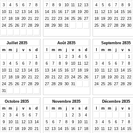
3
4
5
6
7
8
7
8
9
10
11
12
13
4
5
6
7
8
9
10
11
12
13
14
15
14
15
16
17
18
19
20
11
12
13
14
15
16
17
18
19
20
21
22
21
22
23
24
25
26
27
18
19
20
21
22
23
24
25
26
27
28
29
28
29
30
31
25
26
27
28
29
30
Juillet 2835
Août 2835
Septembre 2835
m
m
j
v
s
d
l
m
m
j
v
s
d
l
m
m
j
v
s
1
1
2
3
4
5
1
3
4
5
6
7
8
6
7
8
9
10
11
12
3
4
5
6
7
8
10
11
12
13
14
15
13
14
15
16
17
18
19
10
11
12
13
14
15
17
18
19
20
21
22
20
21
22
23
24
25
26
17
18
19
20
21
22
24
25
26
27
28
29
27
28
29
30
31
24
25
26
27
28
29
31
Octobre 2835
Novembre 2835
Décembre 2835
m
m
j
v
s
d
l
m
m
j
v
s
d
l
m
m
j
v
s
2
3
4
5
6
7
1
2
3
4
1
9
10
11
12
13
14
5
6
7
8
9
10
11
3
4
5
6
7
8
16
17
18
19
20
21
12
13
14
15
16
17
18
10
11
12
13
14
15