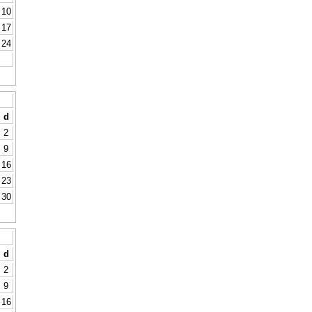
10
17
24
d
2
9
16
23
30
d
2
9
16