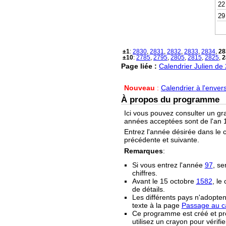
22
29
±1
:
2830
,
2831
,
2832
,
2833
,
2834
,
28
±10
:
2785
,
2795
,
2805
,
2815
,
2825
,
2
Page liée :
Calendrier Julien de
Nouveau
:
Calendrier à l'enver
À propos du programme
Ici vous pouvez consulter un gr
années acceptées sont de l'an 1
Entrez l'année désirée dans le 
précédente et suivante.
Remarques
:
Si vous entrez l'année
97
, se
chiffres.
Avant le 15 octobre
1582
, le
de détails.
Les différents pays n'adopten
texte à la page
Passage au ca
Ce programme est créé et prop
utilisez un crayon pour vérifie