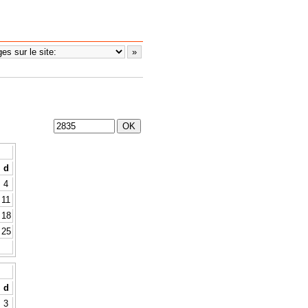
d
4
11
18
25
d
3