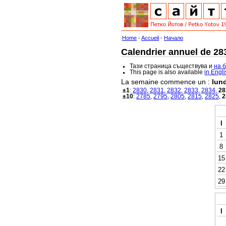
Home
-
Accueil
-
Начало
Calendrier annuel de 283
Тази страница съществува и
на 
This page is also available
in Engl
La semaine commence un :
lund
±1
:
2830
,
2831
,
2832
,
2833
,
2834
,
28
±10
:
2785
,
2795
,
2805
,
2815
,
2825
,
2
l
1
8
15
22
29
l