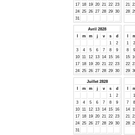
17
18
19
20
21
22
23
21
2
24
25
26
27
28
29
30
28
2
31
Avril 2828
l
m
m
j
v
s
d
l
1
2
1
3
4
5
6
7
8
9
8
10
11
12
13
14
15
16
15
1
17
18
19
20
21
22
23
22
2
24
25
26
27
28
29
30
29
3
Juillet 2828
l
m
m
j
v
s
d
l
1
2
3
4
5
6
7
8
9
7
10
11
12
13
14
15
16
14
1
17
18
19
20
21
22
23
21
2
24
25
26
27
28
29
30
28
2
31