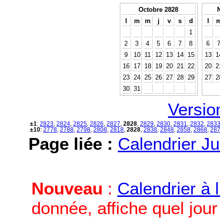
Octobre 2828
l
m
m
j
v
s
d
l
1
2
3
4
5
6
7
8
6
9
10
11
12
13
14
15
13
1
16
17
18
19
20
21
22
20
2
23
24
25
26
27
28
29
27
2
30
31
Versio
±1
:
2823
,
2824
,
2825
,
2826
,
2827
,
2828
,
2829
,
2830
,
2831
,
2832
,
283
±10
:
2778
,
2788
,
2798
,
2808
,
2818
,
2828
,
2838
,
2848
,
2858
,
2868
,
28
Page liée :
Calendrier Ju
Nouveau
:
Calendrier à 
donnée, affiche quel jou