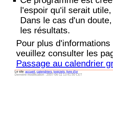
l'espoir qu'il serait uti
Dans le cas d'un doute, 
les résultats.
Pour plus d'informations s
veuillez consulter les p
Passage au calendrier g
Le site:
accueil
,
calendriers
,
logiciels
,
livre d'or
Dernière modification : 2007-06-11 13:41:50 CET