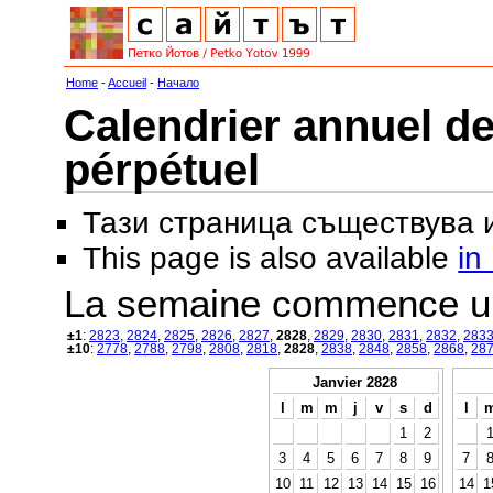
Home
-
Accueil
-
Начало
Calendrier annuel de
pérpétuel
Тази страница съществува
This page is also available
in
La semaine commence u
±1
:
2823
,
2824
,
2825
,
2826
,
2827
,
2828
,
2829
,
2830
,
2831
,
2832
,
283
±10
:
2778
,
2788
,
2798
,
2808
,
2818
,
2828
,
2838
,
2848
,
2858
,
2868
,
28
Janvier 2828
l
m
m
j
v
s
d
l
1
2
3
4
5
6
7
8
9
7
10
11
12
13
14
15
16
14
1