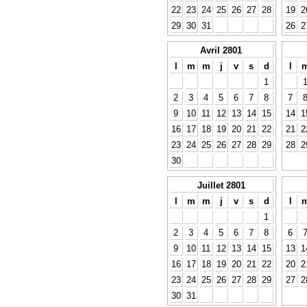
22
23
24
25
26
27
28
19
2
29
30
31
26
2
Avril 2801
l
m
m
j
v
s
d
l
1
2
3
4
5
6
7
8
7
9
10
11
12
13
14
15
14
1
16
17
18
19
20
21
22
21
2
23
24
25
26
27
28
29
28
2
30
Juillet 2801
l
m
m
j
v
s
d
l
1
2
3
4
5
6
7
8
6
9
10
11
12
13
14
15
13
1
16
17
18
19
20
21
22
20
2
23
24
25
26
27
28
29
27
2
30
31