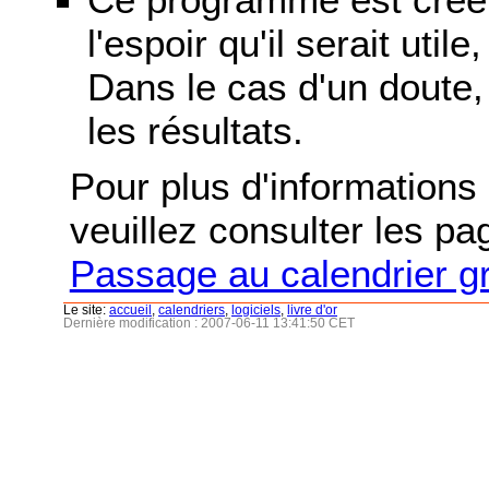
l'espoir qu'il serait uti
Dans le cas d'un doute, 
les résultats.
Pour plus d'informations s
veuillez consulter les p
Passage au calendrier g
Le site:
accueil
,
calendriers
,
logiciels
,
livre d'or
Dernière modification : 2007-06-11 13:41:50 CET