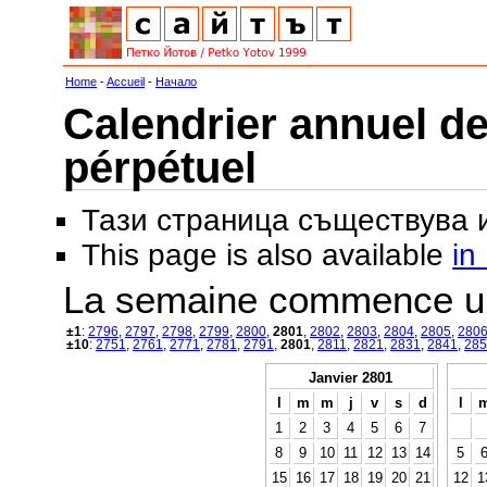
Home
-
Accueil
-
Начало
Calendrier annuel de
pérpétuel
Тази страница съществува
This page is also available
in
La semaine commence u
±1
:
2796
,
2797
,
2798
,
2799
,
2800
,
2801
,
2802
,
2803
,
2804
,
2805
,
280
±10
:
2751
,
2761
,
2771
,
2781
,
2791
,
2801
,
2811
,
2821
,
2831
,
2841
,
285
Janvier 2801
l
m
m
j
v
s
d
l
1
2
3
4
5
6
7
8
9
10
11
12
13
14
5
15
16
17
18
19
20
21
12
1