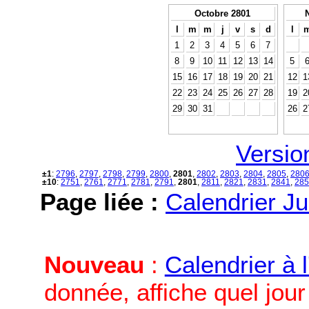
Octobre 2801
l
m
m
j
v
s
d
l
1
2
3
4
5
6
7
8
9
10
11
12
13
14
5
15
16
17
18
19
20
21
12
1
22
23
24
25
26
27
28
19
2
29
30
31
26
2
Versio
±1
:
2796
,
2797
,
2798
,
2799
,
2800
,
2801
,
2802
,
2803
,
2804
,
2805
,
280
±10
:
2751
,
2761
,
2771
,
2781
,
2791
,
2801
,
2811
,
2821
,
2831
,
2841
,
285
Page liée :
Calendrier Ju
Nouveau
:
Calendrier à 
donnée, affiche quel jou