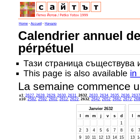
Home
-
Accueil
-
Начало
Calendrier annuel de
pérpétuel
Тази страница съществува
This page is also available
in
La semaine commence u
±1
:
2627
,
2628
,
2629
,
2630
,
2631
,
2632
,
2633
,
2634
,
2635
,
2636
,
263
±10
:
2582
,
2592
,
2602
,
2612
,
2622
,
2632
,
2642
,
2652
,
2662
,
2672
,
26
Janvier 2632
l
m
m
j
v
s
d
l
1
2
3
4
5
6
7
8
6
9
10
11
12
13
14
15
13
1