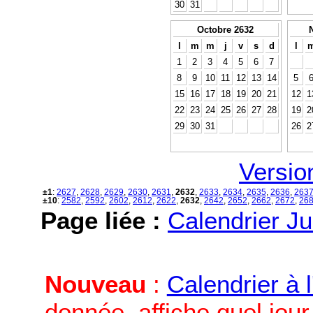
30
31
Octobre 2632
l
m
m
j
v
s
d
l
1
2
3
4
5
6
7
8
9
10
11
12
13
14
5
15
16
17
18
19
20
21
12
1
22
23
24
25
26
27
28
19
2
29
30
31
26
2
Versio
±1
:
2627
,
2628
,
2629
,
2630
,
2631
,
2632
,
2633
,
2634
,
2635
,
2636
,
263
±10
:
2582
,
2592
,
2602
,
2612
,
2622
,
2632
,
2642
,
2652
,
2662
,
2672
,
26
Page liée :
Calendrier Ju
Nouveau
:
Calendrier à 
donnée, affiche quel jou