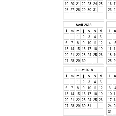
19
20
21
22
23
24
25
16
1
26
27
28
29
30
31
23
2
Avril 2618
l
m
m
j
v
s
d
l
1
2
3
4
5
6
7
8
9
10
11
12
4
13
14
15
16
17
18
19
11
1
20
21
22
23
24
25
26
18
1
27
28
29
30
25
2
Juillet 2618
l
m
m
j
v
s
d
l
1
2
3
4
5
6
7
8
9
10
11
12
3
13
14
15
16
17
18
19
10
1
20
21
22
23
24
25
26
17
1
27
28
29
30
31
24
2
31