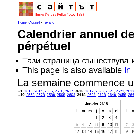
Home
-
Accueil
-
Начало
Calendrier annuel de
pérpétuel
Тази страница съществува
This page is also available
in
La semaine commence u
±1
:
2613
,
2614
,
2615
,
2616
,
2617
,
2618
,
2619
,
2620
,
2621
,
2622
,
262
±10
:
2568
,
2578
,
2588
,
2598
,
2608
,
2618
,
2628
,
2638
,
2648
,
2658
,
26
Janvier 2618
l
m
m
j
v
s
d
l
1
2
3
4
5
6
7
8
9
10
11
2
12
13
14
15
16
17
18
9
1