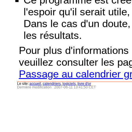
l'espoir qu'il serait uti
Dans le cas d'un doute, 
les résultats.
Pour plus d'informations s
veuillez consulter les p
Passage au calendrier g
Le site:
accueil
,
calendriers
,
logiciels
,
livre d'or
Dernière modification : 2007-06-11 13:41:50 CET