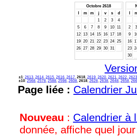
Octobre 2618
l
m
m
j
v
s
d
l
1
2
3
4
5
6
7
8
9
10
11
2
12
13
14
15
16
17
18
9
1
19
20
21
22
23
24
25
16
1
26
27
28
29
30
31
23
2
30
Versio
±1
:
2613
,
2614
,
2615
,
2616
,
2617
,
2618
,
2619
,
2620
,
2621
,
2622
,
262
±10
:
2568
,
2578
,
2588
,
2598
,
2608
,
2618
,
2628
,
2638
,
2648
,
2658
,
26
Page liée :
Calendrier Ju
Nouveau
:
Calendrier à 
donnée, affiche quel jou