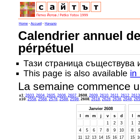
Home
-
Accueil
-
Начало
Calendrier annuel de
pérpétuel
Тази страница съществува
This page is also available
in
La semaine commence u
±1
:
2603
,
2604
,
2605
,
2606
,
2607
,
2608
,
2609
,
2610
,
2611
,
2612
,
2613
±10
:
2558
,
2568
,
2578
,
2588
,
2598
,
2608
,
2618
,
2628
,
2638
,
2648
,
26
Janvier 2608
l
m
m
j
v
s
d
l
1
2
3
1
4
5
6
7
8
9
10
8
11
12
13
14
15
16
17
15
1