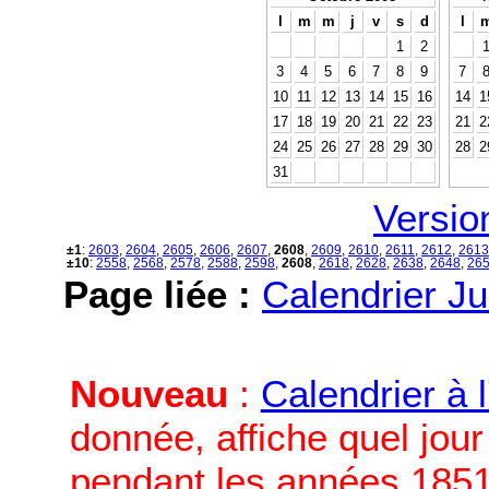
l
m
m
j
v
s
d
l
1
2
3
4
5
6
7
8
9
7
10
11
12
13
14
15
16
14
1
17
18
19
20
21
22
23
21
2
24
25
26
27
28
29
30
28
2
31
Versio
±1
:
2603
,
2604
,
2605
,
2606
,
2607
,
2608
,
2609
,
2610
,
2611
,
2612
,
2613
±10
:
2558
,
2568
,
2578
,
2588
,
2598
,
2608
,
2618
,
2628
,
2638
,
2648
,
26
Page liée :
Calendrier Ju
Nouveau
:
Calendrier à 
donnée, affiche quel jou
pendant les années 1851