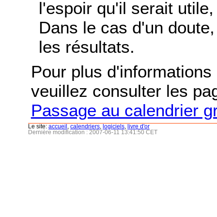
l'espoir qu'il serait uti
Dans le cas d'un doute, 
les résultats.
Pour plus d'informations s
veuillez consulter les p
Passage au calendrier g
Le site:
accueil
,
calendriers
,
logiciels
,
livre d'or
Dernière modification : 2007-06-11 13:41:50 CET