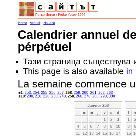
Home
-
Accueil
-
Начало
Calendrier annuel de
pérpétuel
Тази страница съществува
This page is also available
in
La semaine commence u
±1
:
253
,
254
,
255
,
256
,
257
,
258
,
259
,
260
,
261
,
262
,
263
±10
:
208
,
218
,
228
,
238
,
248
,
258
,
268
,
278
,
288
,
298
,
308
Janvier 258
l
m
m
j
v
s
d
l
1
2
3
1
4
5
6
7
8
9
10
8
11
12
13
14
15
16
17
15
1