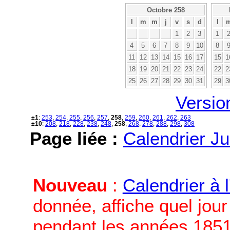
Octobre 258
l
m
m
j
v
s
d
l
1
2
3
1
4
5
6
7
8
9
10
8
11
12
13
14
15
16
17
15
1
18
19
20
21
22
23
24
22
2
25
26
27
28
29
30
31
29
3
Versio
±1
:
253
,
254
,
255
,
256
,
257
,
258
,
259
,
260
,
261
,
262
,
263
±10
:
208
,
218
,
228
,
238
,
248
,
258
,
268
,
278
,
288
,
298
,
308
Page liée :
Calendrier Ju
Nouveau
:
Calendrier à 
donnée, affiche quel jou
pendant les années 1851