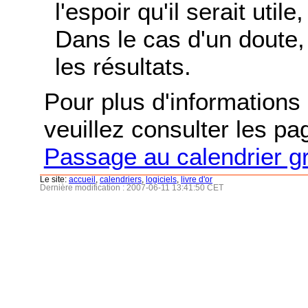
l'espoir qu'il serait uti
Dans le cas d'un doute, 
les résultats.
Pour plus d'informations s
veuillez consulter les p
Passage au calendrier g
Le site:
accueil
,
calendriers
,
logiciels
,
livre d'or
Dernière modification : 2007-06-11 13:41:50 CET