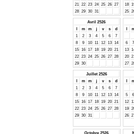
21
22
23
24
25
26
27
18
1
28
29
30
31
25
2
Avril 2526
l
m
m
j
v
s
d
l
1
2
3
4
5
6
7
8
9
10
11
12
13
14
6
15
16
17
18
19
20
21
13
1
22
23
24
25
26
27
28
20
2
29
30
27
2
Juillet 2526
l
m
m
j
v
s
d
l
1
2
3
4
5
6
7
8
9
10
11
12
13
14
5
15
16
17
18
19
20
21
12
1
22
23
24
25
26
27
28
19
2
29
30
31
26
2
Octobre 2526