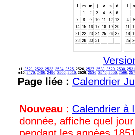
l
m
m
j
v
s
d
l
1
2
3
4
5
6
7
8
9
10
11
12
13
4
14
15
16
17
18
19
20
11
1
21
22
23
24
25
26
27
18
1
28
29
30
31
25
2
Versio
±1
:
2521
,
2522
,
2523
,
2524
,
2525
,
2526
,
2527
,
2528
,
2529
,
2530
,
253
±10
:
2476
,
2486
,
2496
,
2506
,
2516
,
2526
,
2536
,
2546
,
2556
,
2566
,
25
Page liée :
Calendrier Ju
Nouveau
:
Calendrier à 
donnée, affiche quel jou
pendant les années 1851