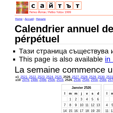
Home
-
Accueil
-
Начало
Calendrier annuel de
pérpétuel
Тази страница съществува
This page is also available
in
La semaine commence u
±1
:
2521
,
2522
,
2523
,
2524
,
2525
,
2526
,
2527
,
2528
,
2529
,
2530
,
253
±10
:
2476
,
2486
,
2496
,
2506
,
2516
,
2526
,
2536
,
2546
,
2556
,
2566
,
25
Janvier 2526
l
m
m
j
v
s
d
l
1
2
3
4
5
6
7
8
9
10
11
12
13
4
14
15
16
17
18
19
20
11
1