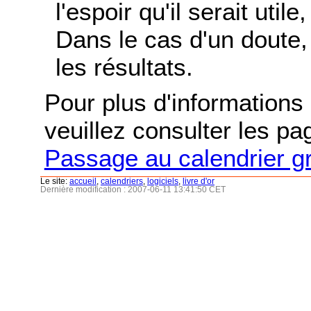
l'espoir qu'il serait uti
Dans le cas d'un doute, 
les résultats.
Pour plus d'informations s
veuillez consulter les p
Passage au calendrier g
Le site:
accueil
,
calendriers
,
logiciels
,
livre d'or
Dernière modification : 2007-06-11 13:41:50 CET