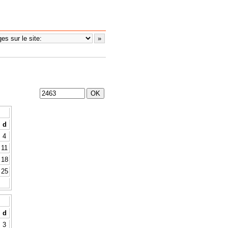
d
4
11
18
25
d
3