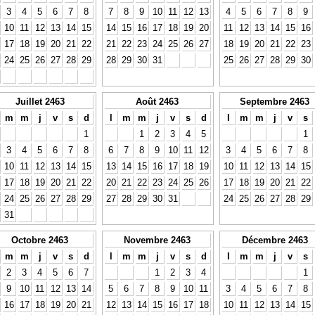
3
4
5
6
7
8
7
8
9
10
11
12
13
4
5
6
7
8
9
10
11
12
13
14
15
14
15
16
17
18
19
20
11
12
13
14
15
16
17
18
19
20
21
22
21
22
23
24
25
26
27
18
19
20
21
22
23
24
25
26
27
28
29
28
29
30
31
25
26
27
28
29
30
Juillet 2463
Août 2463
Septembre 2463
m
m
j
v
s
d
l
m
m
j
v
s
d
l
m
m
j
v
s
1
1
2
3
4
5
1
3
4
5
6
7
8
6
7
8
9
10
11
12
3
4
5
6
7
8
10
11
12
13
14
15
13
14
15
16
17
18
19
10
11
12
13
14
15
17
18
19
20
21
22
20
21
22
23
24
25
26
17
18
19
20
21
22
24
25
26
27
28
29
27
28
29
30
31
24
25
26
27
28
29
31
Octobre 2463
Novembre 2463
Décembre 2463
m
m
j
v
s
d
l
m
m
j
v
s
d
l
m
m
j
v
s
2
3
4
5
6
7
1
2
3
4
1
9
10
11
12
13
14
5
6
7
8
9
10
11
3
4
5
6
7
8
16
17
18
19
20
21
12
13
14
15
16
17
18
10
11
12
13
14
15