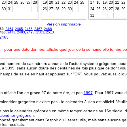
23
24
25
26
27
28
19
20
21
22
23
24
25
17
18
19
20
21
22
30
31
26
27
28
29
30
24
25
26
27
28
29
31
Version imprimable
63
,
2464
,
2465
,
2466
,
2467
,
2468
463
,
2473
,
2483
,
2493
,
2503
,
2513
 2463
.
s
- pour une date donnée, affiche quel jour de la semaine elle tombe p
and nombre de calendriers annuels de l'actuel système grégorien, pour 
 à 9999, sans aucun doute des centaines de fois plus que ce dont vous
champs de saisie en haut et appuyez sur "OK". Vous pouvez aussi clique
ra affiché l'an de grace 97 de notre ère, et pas
1997
. Pour 1997 vous d
 calendrier grégorien n'existe pas - le calendrier Julien est officiel. Veui
t pas le calendrier grégorien en même temps: certains au 16e siècle, d
lendrier grégorien
.
osé gratuitement dans l'espoir qu'il serait utile, mais sans aucune ga
r les résultats.