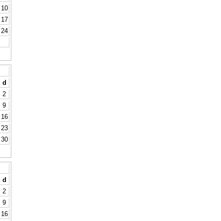
10
17
24
d
2
9
16
23
30
d
2
9
16