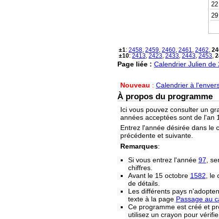
22
29
±1
:
2458
,
2459
,
2460
,
2461
,
2462
,
24
±10
:
2413
,
2423
,
2433
,
2443
,
2453
,
2
Page liée :
Calendrier Julien de
Nouveau
:
Calendrier à l'enver
À propos du programme
Ici vous pouvez consulter un gr
années acceptées sont de l'an 1
Entrez l'année désirée dans le 
précédente et suivante.
Remarques
:
Si vous entrez l'année
97
, se
chiffres.
Avant le 15 octobre
1582
, le
de détails.
Les différents pays n'adopten
texte à la page
Passage au ca
Ce programme est créé et prop
utilisez un crayon pour vérifie