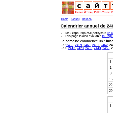
Home
-
Accueil
-
Начало
Calendrier annuel de 246
Тази страница съществува и
на 
This page is also available
in Engl
La semaine commence un :
lund
±1
:
2458
,
2459
,
2460
,
2461
,
2462
,
24
±10
:
2413
,
2423
,
2433
,
2443
,
2453
,
2
l
1
8
15
22
29
l