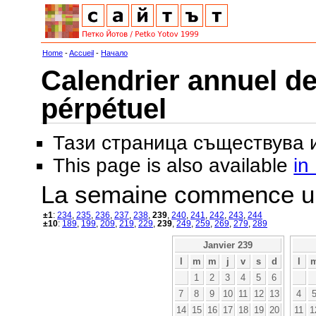
Home
-
Accueil
-
Начало
Calendrier annuel de
pérpétuel
Тази страница съществува
This page is also available
in
La semaine commence u
±1
:
234
,
235
,
236
,
237
,
238
,
239
,
240
,
241
,
242
,
243
,
244
±10
:
189
,
199
,
209
,
219
,
229
,
239
,
249
,
259
,
269
,
279
,
289
Janvier 239
l
m
m
j
v
s
d
l
1
2
3
4
5
6
7
8
9
10
11
12
13
4
14
15
16
17
18
19
20
11
1