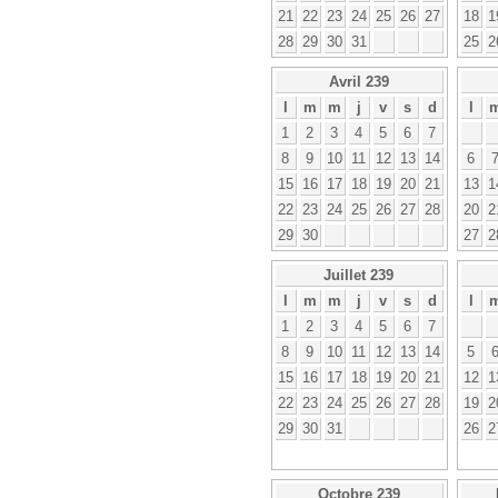
21
22
23
24
25
26
27
18
1
28
29
30
31
25
2
Avril 239
l
m
m
j
v
s
d
l
1
2
3
4
5
6
7
8
9
10
11
12
13
14
6
15
16
17
18
19
20
21
13
1
22
23
24
25
26
27
28
20
2
29
30
27
2
Juillet 239
l
m
m
j
v
s
d
l
1
2
3
4
5
6
7
8
9
10
11
12
13
14
5
15
16
17
18
19
20
21
12
1
22
23
24
25
26
27
28
19
2
29
30
31
26
2
Octobre 239