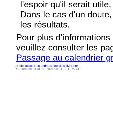
l'espoir qu'il serait uti
Dans le cas d'un doute, 
les résultats.
Pour plus d'informations s
veuillez consulter les p
Passage au calendrier g
Le site:
accueil
,
calendriers
,
logiciels
,
livre d'or
Dernière modification : 2007-06-11 13:41:50 CET