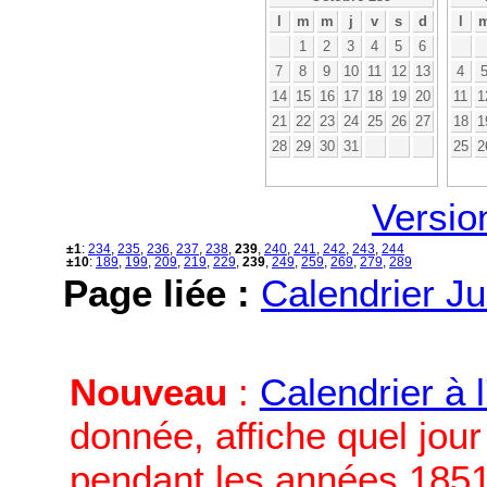
l
m
m
j
v
s
d
l
1
2
3
4
5
6
7
8
9
10
11
12
13
4
14
15
16
17
18
19
20
11
1
21
22
23
24
25
26
27
18
1
28
29
30
31
25
2
Versio
±1
:
234
,
235
,
236
,
237
,
238
,
239
,
240
,
241
,
242
,
243
,
244
±10
:
189
,
199
,
209
,
219
,
229
,
239
,
249
,
259
,
269
,
279
,
289
Page liée :
Calendrier Ju
Nouveau
:
Calendrier à 
donnée, affiche quel jou
pendant les années 1851