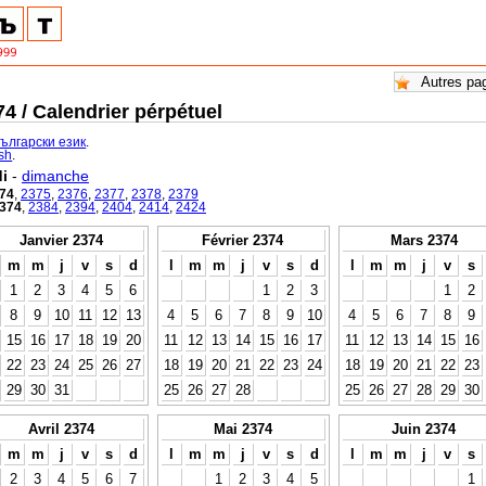
4 / Calendrier pérpétuel
български език
.
ish
.
i
-
dimanche
74
,
2375
,
2376
,
2377
,
2378
,
2379
374
,
2384
,
2394
,
2404
,
2414
,
2424
Janvier 2374
Février 2374
Mars 2374
m
m
j
v
s
d
l
m
m
j
v
s
d
l
m
m
j
v
s
1
2
3
4
5
6
1
2
3
1
2
8
9
10
11
12
13
4
5
6
7
8
9
10
4
5
6
7
8
9
15
16
17
18
19
20
11
12
13
14
15
16
17
11
12
13
14
15
16
22
23
24
25
26
27
18
19
20
21
22
23
24
18
19
20
21
22
23
29
30
31
25
26
27
28
25
26
27
28
29
30
Avril 2374
Mai 2374
Juin 2374
m
m
j
v
s
d
l
m
m
j
v
s
d
l
m
m
j
v
s
2
3
4
5
6
7
1
2
3
4
5
1