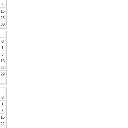
9
16
23
30
d
1
8
15
22
29
d
1
8
15
22