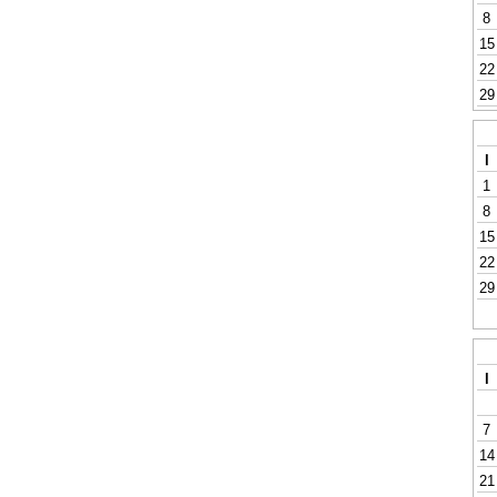
8
15
22
29
l
1
8
15
22
29
l
7
14
21