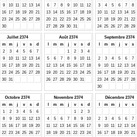
9
10
11
12
13
14
6
7
8
9
10
11
12
3
4
5
6
7
8
16
17
18
19
20
21
13
14
15
16
17
18
19
10
11
12
13
14
15
23
24
25
26
27
28
20
21
22
23
24
25
26
17
18
19
20
21
22
30
27
28
29
30
31
24
25
26
27
28
29
Juillet 2374
Août 2374
Septembre 2374
m
m
j
v
s
d
l
m
m
j
v
s
d
l
m
m
j
v
s
2
3
4
5
6
7
1
2
3
4
9
10
11
12
13
14
5
6
7
8
9
10
11
2
3
4
5
6
7
16
17
18
19
20
21
12
13
14
15
16
17
18
9
10
11
12
13
14
23
24
25
26
27
28
19
20
21
22
23
24
25
16
17
18
19
20
21
30
31
26
27
28
29
30
31
23
24
25
26
27
28
30
Octobre 2374
Novembre 2374
Décembre 2374
m
m
j
v
s
d
l
m
m
j
v
s
d
l
m
m
j
v
s
1
2
3
4
5
6
1
2
3
8
9
10
11
12
13
4
5
6
7
8
9
10
2
3
4
5
6
7
15
16
17
18
19
20
11
12
13
14
15
16
17
9
10
11
12
13
14
22
23
24
25
26
27
18
19
20
21
22
23
24
16
17
18
19
20
21