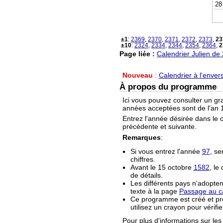
28
±1
:
2369
,
2370
,
2371
,
2372
,
2373
,
23
±10
:
2324
,
2334
,
2344
,
2354
,
2364
,
2
Page liée :
Calendrier Julien de
Nouveau
:
Calendrier à l'enver
À propos du programme
Ici vous pouvez consulter un gr
années acceptées sont de l'an 1
Entrez l'année désirée dans le 
précédente et suivante.
Remarques
:
Si vous entrez l'année
97
, se
chiffres.
Avant le 15 octobre
1582
, le
de détails.
Les différents pays n'adopten
texte à la page
Passage au ca
Ce programme est créé et prop
utilisez un crayon pour vérifie
Pour plus d'informations sur les 