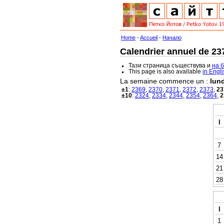
Home
-
Accueil
-
Начало
Calendrier annuel de 237
Тази страница съществува и
на 
This page is also available
in Engl
La semaine commence un :
lund
±1
:
2369
,
2370
,
2371
,
2372
,
2373
,
23
±10
:
2324
,
2334
,
2344
,
2354
,
2364
,
2
l
7
14
21
28
l
1