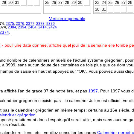
29
30
31
25
26
27
28
29
30
23
24
25
26
27
28
30
31
Version imprimable
74
,
2375
,
2376
,
2377
,
2378
,
2379
374
,
2384
,
2394
,
2404
,
2414
,
2424
 2374
.
s
- pour une date donnée, affiche quel jour de la semaine elle tombe p
and nombre de calendriers annuels de l'actuel système grégorien, pour 
 à 9999, sans aucun doute des centaines de fois plus que ce dont vous
champs de saisie en haut et appuyez sur "OK". Vous pouvez aussi clique
ra affiché l'an de grace 97 de notre ère, et pas
1997
. Pour 1997 vous d
 calendrier grégorien n'existe pas - le calendrier Julien est officiel. Veui
t pas le calendrier grégorien en même temps: certains au 16e siècle, d
lendrier grégorien
.
osé gratuitement dans l'espoir qu'il serait utile, mais sans aucune ga
r les résultats.
calendriers, liens, etc., veuillez consulter les pages
Calendrier perpétu