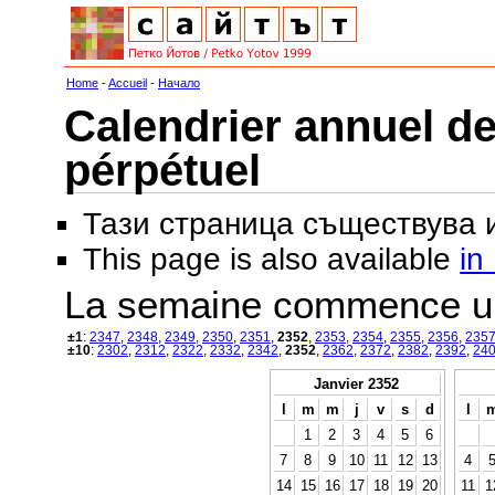
Home
-
Accueil
-
Начало
Calendrier annuel de
pérpétuel
Тази страница съществува
This page is also available
in
La semaine commence u
±1
:
2347
,
2348
,
2349
,
2350
,
2351
,
2352
,
2353
,
2354
,
2355
,
2356
,
235
±10
:
2302
,
2312
,
2322
,
2332
,
2342
,
2352
,
2362
,
2372
,
2382
,
2392
,
24
Janvier 2352
l
m
m
j
v
s
d
l
1
2
3
4
5
6
7
8
9
10
11
12
13
4
14
15
16
17
18
19
20
11
1