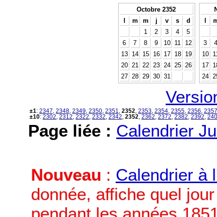
Octobre 2352
l
m
m
j
v
s
d
l
1
2
3
4
5
6
7
8
9
10
11
12
3
13
14
15
16
17
18
19
10
1
20
21
22
23
24
25
26
17
1
27
28
29
30
31
24
2
Versio
±1
:
2347
,
2348
,
2349
,
2350
,
2351
,
2352
,
2353
,
2354
,
2355
,
2356
,
235
±10
:
2302
,
2312
,
2322
,
2332
,
2342
,
2352
,
2362
,
2372
,
2382
,
2392
,
24
Page liée :
Calendrier Ju
Nouveau
:
Calendrier à 
donnée, affiche quel jou
pendant les années 1851