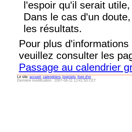
l'espoir qu'il serait uti
Dans le cas d'un doute, 
les résultats.
Pour plus d'informations s
veuillez consulter les p
Passage au calendrier g
Le site:
accueil
,
calendriers
,
logiciels
,
livre d'or
Dernière modification : 2007-06-11 13:41:50 CET