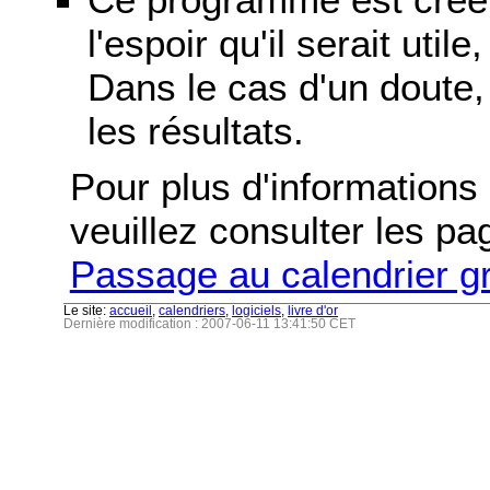
l'espoir qu'il serait uti
Dans le cas d'un doute, 
les résultats.
Pour plus d'informations s
veuillez consulter les p
Passage au calendrier g
Le site:
accueil
,
calendriers
,
logiciels
,
livre d'or
Dernière modification : 2007-06-11 13:41:50 CET