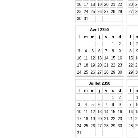
16
17
18
19
20
21
22
20
2
23
24
25
26
27
28
29
27
2
30
31
Avril 2350
l
m
m
j
v
s
d
l
1
2
1
3
4
5
6
7
8
9
8
10
11
12
13
14
15
16
15
1
17
18
19
20
21
22
23
22
2
24
25
26
27
28
29
30
29
3
Juillet 2350
l
m
m
j
v
s
d
l
1
2
3
4
5
6
7
8
9
7
10
11
12
13
14
15
16
14
1
17
18
19
20
21
22
23
21
2
24
25
26
27
28
29
30
28
2
31