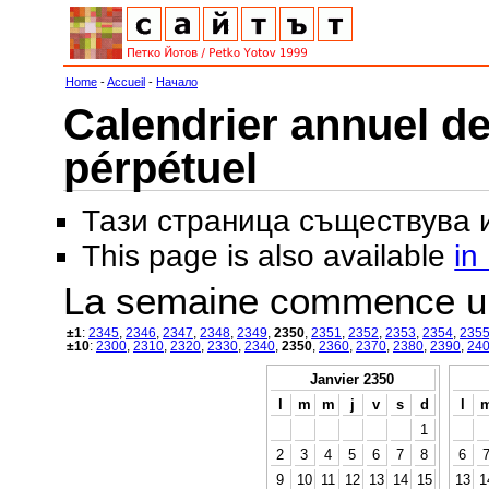
Home
-
Accueil
-
Начало
Calendrier annuel de
pérpétuel
Тази страница съществува
This page is also available
in
La semaine commence u
±1
:
2345
,
2346
,
2347
,
2348
,
2349
,
2350
,
2351
,
2352
,
2353
,
2354
,
235
±10
:
2300
,
2310
,
2320
,
2330
,
2340
,
2350
,
2360
,
2370
,
2380
,
2390
,
24
Janvier 2350
l
m
m
j
v
s
d
l
1
2
3
4
5
6
7
8
6
9
10
11
12
13
14
15
13
1