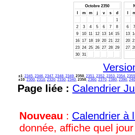
Octobre 2350
l
m
m
j
v
s
d
l
1
2
3
4
5
6
7
8
6
9
10
11
12
13
14
15
13
1
16
17
18
19
20
21
22
20
2
23
24
25
26
27
28
29
27
2
30
31
Versio
±1
:
2345
,
2346
,
2347
,
2348
,
2349
,
2350
,
2351
,
2352
,
2353
,
2354
,
235
±10
:
2300
,
2310
,
2320
,
2330
,
2340
,
2350
,
2360
,
2370
,
2380
,
2390
,
24
Page liée :
Calendrier Ju
Nouveau
:
Calendrier à 
donnée, affiche quel jou