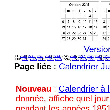
Octobre 2245
l
m
m
j
v
s
d
l
1
2
3
4
5
6
7
8
9
10
11
12
3
13
14
15
16
17
18
19
10
1
20
21
22
23
24
25
26
17
1
27
28
29
30
31
24
2
Versio
±1
:
2240
,
2241
,
2242
,
2243
,
2244
,
2245
,
2246
,
2247
,
2248
,
2249
,
225
±10
:
2195
,
2205
,
2215
,
2225
,
2235
,
2245
,
2255
,
2265
,
2275
,
2285
,
22
Page liée :
Calendrier Ju
Nouveau
:
Calendrier à 
donnée, affiche quel jou
pendant les années 1851