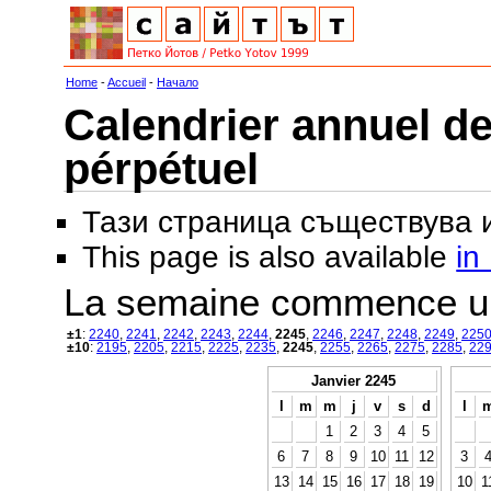
Home
-
Accueil
-
Начало
Calendrier annuel de
pérpétuel
Тази страница съществува
This page is also available
in
La semaine commence u
±1
:
2240
,
2241
,
2242
,
2243
,
2244
,
2245
,
2246
,
2247
,
2248
,
2249
,
225
±10
:
2195
,
2205
,
2215
,
2225
,
2235
,
2245
,
2255
,
2265
,
2275
,
2285
,
22
Janvier 2245
l
m
m
j
v
s
d
l
1
2
3
4
5
6
7
8
9
10
11
12
3
13
14
15
16
17
18
19
10
1