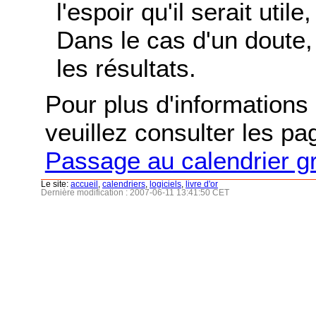
l'espoir qu'il serait uti
Dans le cas d'un doute, 
les résultats.
Pour plus d'informations s
veuillez consulter les p
Passage au calendrier g
Le site:
accueil
,
calendriers
,
logiciels
,
livre d'or
Dernière modification : 2007-06-11 13:41:50 CET