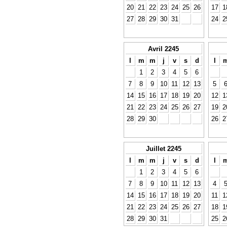
20
21
22
23
24
25
26
17
1
27
28
29
30
31
24
2
Avril 2245
l
m
m
j
v
s
d
l
1
2
3
4
5
6
7
8
9
10
11
12
13
5
14
15
16
17
18
19
20
12
1
21
22
23
24
25
26
27
19
2
28
29
30
26
2
Juillet 2245
l
m
m
j
v
s
d
l
1
2
3
4
5
6
7
8
9
10
11
12
13
4
14
15
16
17
18
19
20
11
1
21
22
23
24
25
26
27
18
1
28
29
30
31
25
2