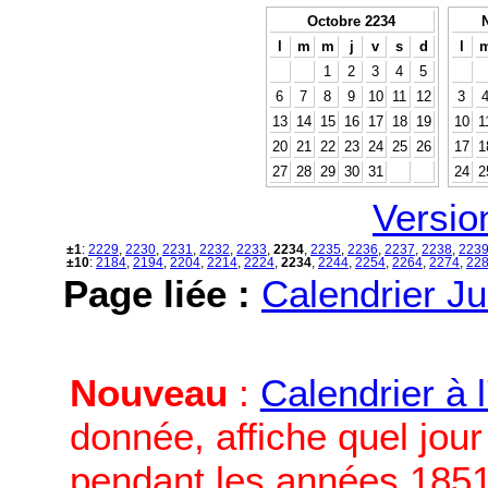
Octobre 2234
l
m
m
j
v
s
d
l
1
2
3
4
5
6
7
8
9
10
11
12
3
13
14
15
16
17
18
19
10
1
20
21
22
23
24
25
26
17
1
27
28
29
30
31
24
2
Versio
±1
:
2229
,
2230
,
2231
,
2232
,
2233
,
2234
,
2235
,
2236
,
2237
,
2238
,
223
±10
:
2184
,
2194
,
2204
,
2214
,
2224
,
2234
,
2244
,
2254
,
2264
,
2274
,
22
Page liée :
Calendrier Ju
Nouveau
:
Calendrier à 
donnée, affiche quel jou
pendant les années 1851