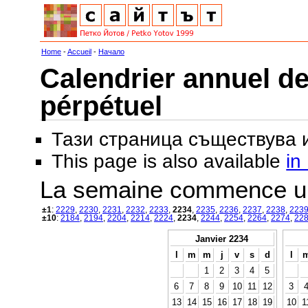
Home
-
Accueil
-
Начало
Calendrier annuel de
pérpétuel
Тази страница съществува
This page is also available
in
La semaine commence u
±1
:
2229
,
2230
,
2231
,
2232
,
2233
,
2234
,
2235
,
2236
,
2237
,
2238
,
223
±10
:
2184
,
2194
,
2204
,
2214
,
2224
,
2234
,
2244
,
2254
,
2264
,
2274
,
22
Janvier 2234
l
m
m
j
v
s
d
l
1
2
3
4
5
6
7
8
9
10
11
12
3
13
14
15
16
17
18
19
10
1