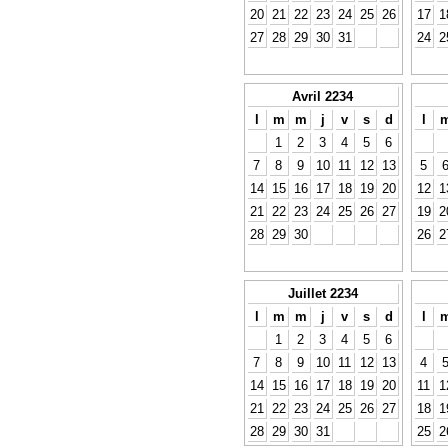
20
21
22
23
24
25
26
17
1
27
28
29
30
31
24
2
Avril 2234
l
m
m
j
v
s
d
l
1
2
3
4
5
6
7
8
9
10
11
12
13
5
14
15
16
17
18
19
20
12
1
21
22
23
24
25
26
27
19
2
28
29
30
26
2
Juillet 2234
l
m
m
j
v
s
d
l
1
2
3
4
5
6
7
8
9
10
11
12
13
4
14
15
16
17
18
19
20
11
1
21
22
23
24
25
26
27
18
1
28
29
30
31
25
2