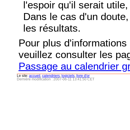
l'espoir qu'il serait uti
Dans le cas d'un doute, 
les résultats.
Pour plus d'informations s
veuillez consulter les p
Passage au calendrier g
Le site:
accueil
,
calendriers
,
logiciels
,
livre d'or
Dernière modification : 2007-06-11 13:41:50 CET