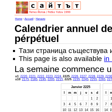
Home
-
Accueil
-
Начало
Calendrier annuel de
pérpétuel
Тази страница съществува
This page is also available
in
La semaine commence u
±1
:
2220
,
2221
,
2222
,
2223
,
2224
,
2225
,
2226
,
2227
,
2228
,
2229
,
223
±10
:
2175
,
2185
,
2195
,
2205
,
2215
,
2225
,
2235
,
2245
,
2255
,
2265
,
22
Janvier 2225
l
m
m
j
v
s
d
l
1
2
3
4
5
6
7
8
9
7
10
11
12
13
14
15
16
14
1