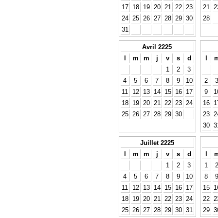
17
18
19
20
21
22
23
21
2
24
25
26
27
28
29
30
28
31
Avril 2225
l
m
m
j
v
s
d
l
1
2
3
4
5
6
7
8
9
10
2
11
12
13
14
15
16
17
9
1
18
19
20
21
22
23
24
16
1
25
26
27
28
29
30
23
2
30
3
Juillet 2225
l
m
m
j
v
s
d
l
1
2
3
1
4
5
6
7
8
9
10
8
11
12
13
14
15
16
17
15
1
18
19
20
21
22
23
24
22
2
25
26
27
28
29
30
31
29
3