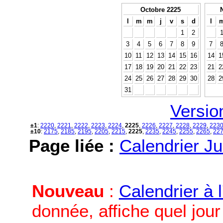
Octobre 2225
l
m
m
j
v
s
d
l
1
2
3
4
5
6
7
8
9
7
10
11
12
13
14
15
16
14
1
17
18
19
20
21
22
23
21
2
24
25
26
27
28
29
30
28
2
31
Versio
±1
:
2220
,
2221
,
2222
,
2223
,
2224
,
2225
,
2226
,
2227
,
2228
,
2229
,
223
±10
:
2175
,
2185
,
2195
,
2205
,
2215
,
2225
,
2235
,
2245
,
2255
,
2265
,
22
Page liée :
Calendrier Ju
Nouveau
:
Calendrier à 
donnée, affiche quel jou