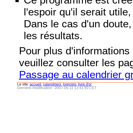
l'espoir qu'il serait uti
Dans le cas d'un doute, 
les résultats.
Pour plus d'informations s
veuillez consulter les p
Passage au calendrier g
Le site:
accueil
,
calendriers
,
logiciels
,
livre d'or
Dernière modification : 2007-06-11 13:41:50 CET