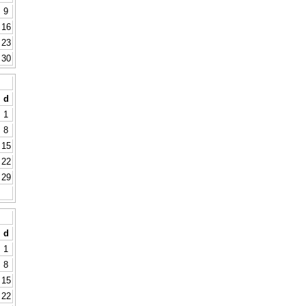
9
16
23
30
d
1
8
15
22
29
d
1
8
15
22