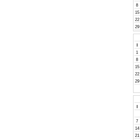
8
15
22
29
l
1
8
15
22
29
l
7
14
21