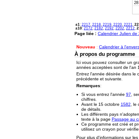
28
±1
:
2217
,
2218
,
2219
,
2220
,
2221
,
22
±10
:
2172
,
2182
,
2192
,
2202
,
2212
,
2
Page liée :
Calendrier Julien de
Nouveau
:
Calendrier à l'enver
À propos du programme
Ici vous pouvez consulter un gr
années acceptées sont de l'an 1
Entrez l'année désirée dans le 
précédente et suivante.
Remarques
:
Si vous entrez l'année
97
, se
chiffres.
Avant le 15 octobre
1582
, le
de détails.
Les différents pays n'adopten
texte à la page
Passage au ca
Ce programme est créé et prop
utilisez un crayon pour vérifie
Pour plus d'informations sur les 