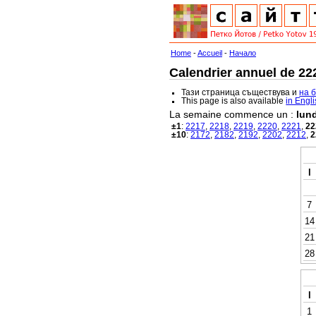
Home
-
Accueil
-
Начало
Calendrier annuel de 222
Тази страница съществува и
на 
This page is also available
in Engl
La semaine commence un :
lund
±1
:
2217
,
2218
,
2219
,
2220
,
2221
,
22
±10
:
2172
,
2182
,
2192
,
2202
,
2212
,
2
l
7
14
21
28
l
1