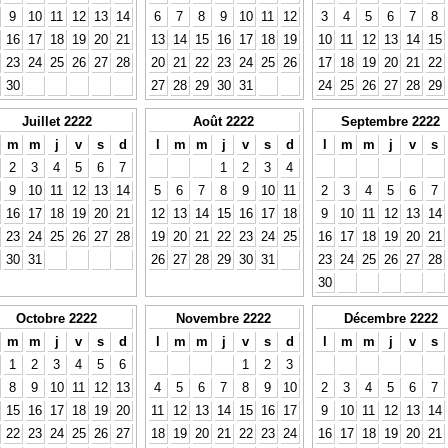
9
10
11
12
13
14
6
7
8
9
10
11
12
3
4
5
6
7
8
16
17
18
19
20
21
13
14
15
16
17
18
19
10
11
12
13
14
15
23
24
25
26
27
28
20
21
22
23
24
25
26
17
18
19
20
21
22
30
27
28
29
30
31
24
25
26
27
28
29
Juillet 2222
Août 2222
Septembre 2222
m
m
j
v
s
d
l
m
m
j
v
s
d
l
m
m
j
v
s
2
3
4
5
6
7
1
2
3
4
9
10
11
12
13
14
5
6
7
8
9
10
11
2
3
4
5
6
7
16
17
18
19
20
21
12
13
14
15
16
17
18
9
10
11
12
13
14
23
24
25
26
27
28
19
20
21
22
23
24
25
16
17
18
19
20
21
30
31
26
27
28
29
30
31
23
24
25
26
27
28
30
Octobre 2222
Novembre 2222
Décembre 2222
m
m
j
v
s
d
l
m
m
j
v
s
d
l
m
m
j
v
s
1
2
3
4
5
6
1
2
3
8
9
10
11
12
13
4
5
6
7
8
9
10
2
3
4
5
6
7
15
16
17
18
19
20
11
12
13
14
15
16
17
9
10
11
12
13
14
22
23
24
25
26
27
18
19
20
21
22
23
24
16
17
18
19
20
21