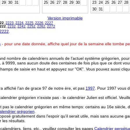
29
30
31
25
26
27
28
29
30
23
24
25
26
27
28
30
31
Version imprimable
22
,
2223
,
2224
,
2225
,
2226
,
2227
222
,
2232
,
2242
,
2252
,
2262
,
2272
 2222
.
s
- pour une date donnée, affiche quel jour de la semaine elle tombe p
and nombre de calendriers annuels de l'actuel système grégorien, pour 
 à 9999, sans aucun doute des centaines de fois plus que ce dont vous
champs de saisie en haut et appuyez sur "OK". Vous pouvez aussi clique
ra affiché l'an de grace 97 de notre ère, et pas
1997
. Pour 1997 vous d
 calendrier grégorien n'existe pas - le calendrier Julien est officiel. Veui
t pas le calendrier grégorien en même temps: certains au 16e siècle, d
lendrier grégorien
.
osé gratuitement dans l'espoir qu'il serait utile, mais sans aucune ga
r les résultats.
calendriers, liens, etc., veuillez consulter les pages
Calendrier perpétu