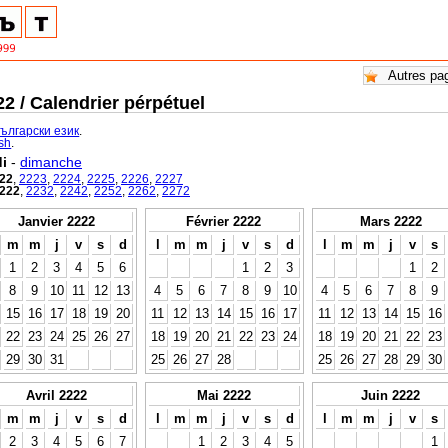
2 / Calendrier pérpétuel
български език
.
ish
.
i
-
dimanche
22
,
2223
,
2224
,
2225
,
2226
,
2227
222
,
2232
,
2242
,
2252
,
2262
,
2272
Janvier 2222
Février 2222
Mars 2222
m
m
j
v
s
d
l
m
m
j
v
s
d
l
m
m
j
v
s
1
2
3
4
5
6
1
2
3
1
2
8
9
10
11
12
13
4
5
6
7
8
9
10
4
5
6
7
8
9
15
16
17
18
19
20
11
12
13
14
15
16
17
11
12
13
14
15
16
22
23
24
25
26
27
18
19
20
21
22
23
24
18
19
20
21
22
23
29
30
31
25
26
27
28
25
26
27
28
29
30
Avril 2222
Mai 2222
Juin 2222
m
m
j
v
s
d
l
m
m
j
v
s
d
l
m
m
j
v
s
2
3
4
5
6
7
1
2
3
4
5
1