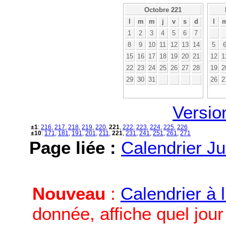
Octobre 221
l
m
m
j
v
s
d
l
1
2
3
4
5
6
7
8
9
10
11
12
13
14
5
15
16
17
18
19
20
21
12
1
22
23
24
25
26
27
28
19
2
29
30
31
26
2
Versio
±1
:
216
,
217
,
218
,
219
,
220
,
221
,
222
,
223
,
224
,
225
,
226
±10
:
171
,
181
,
191
,
201
,
211
,
221
,
231
,
241
,
251
,
261
,
271
Page liée :
Calendrier Ju
Nouveau
:
Calendrier à 
donnée, affiche quel jou