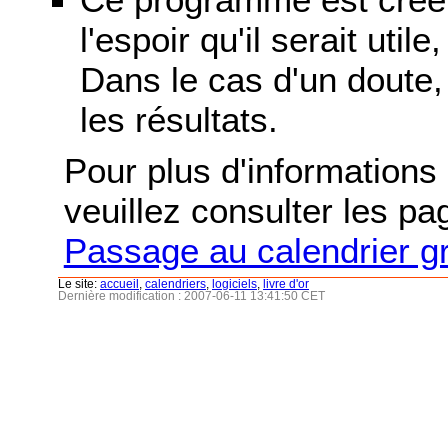
l'espoir qu'il serait uti
Dans le cas d'un doute, 
les résultats.
Pour plus d'informations s
veuillez consulter les p
Passage au calendrier g
Le site:
accueil
,
calendriers
,
logiciels
,
livre d'or
Dernière modification : 2007-06-11 13:41:50 CET