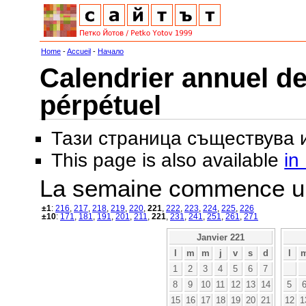
Home
-
Accueil
-
Начало
Calendrier annuel de
pérpétuel
Тази страница съществува
This page is also available
in
La semaine commence u
±1
:
216
,
217
,
218
,
219
,
220
,
221
,
222
,
223
,
224
,
225
,
226
±10
:
171
,
181
,
191
,
201
,
211
,
221
,
231
,
241
,
251
,
261
,
271
Janvier 221
l
m
m
j
v
s
d
l
1
2
3
4
5
6
7
8
9
10
11
12
13
14
5
15
16
17
18
19
20
21
12
1