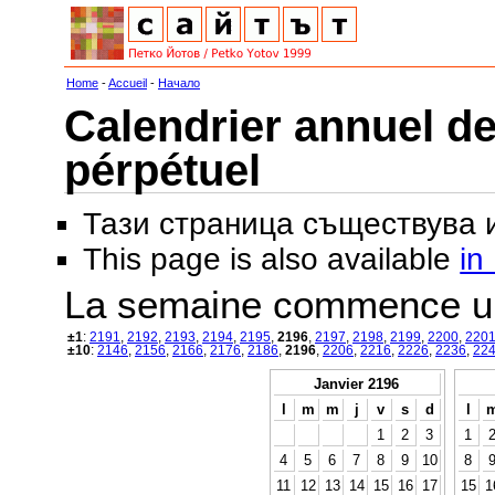
Home
-
Accueil
-
Начало
Calendrier annuel de
pérpétuel
Тази страница съществува
This page is also available
in
La semaine commence u
±1
:
2191
,
2192
,
2193
,
2194
,
2195
,
2196
,
2197
,
2198
,
2199
,
2200
,
220
±10
:
2146
,
2156
,
2166
,
2176
,
2186
,
2196
,
2206
,
2216
,
2226
,
2236
,
22
Janvier 2196
l
m
m
j
v
s
d
l
1
2
3
1
4
5
6
7
8
9
10
8
11
12
13
14
15
16
17
15
1