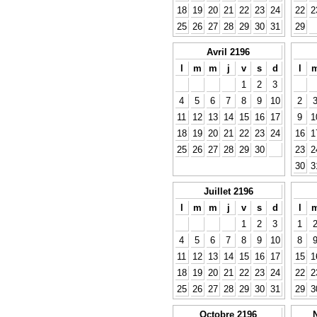
18
19
20
21
22
23
24
22
2
25
26
27
28
29
30
31
29
Avril 2196
l
m
m
j
v
s
d
l
1
2
3
4
5
6
7
8
9
10
2
11
12
13
14
15
16
17
9
1
18
19
20
21
22
23
24
16
1
25
26
27
28
29
30
23
2
30
3
Juillet 2196
l
m
m
j
v
s
d
l
1
2
3
1
4
5
6
7
8
9
10
8
11
12
13
14
15
16
17
15
1
18
19
20
21
22
23
24
22
2
25
26
27
28
29
30
31
29
3
Octobre 2196