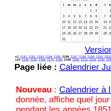
l
m
m
j
v
s
d
l
1
2
3
4
5
6
7
8
9
7
10
11
12
13
14
15
16
14
1
17
18
19
20
21
22
23
21
2
24
25
26
27
28
29
30
28
2
31
Versio
±1
:
2191
,
2192
,
2193
,
2194
,
2195
,
2196
,
2197
,
2198
,
2199
,
2200
,
220
±10
:
2146
,
2156
,
2166
,
2176
,
2186
,
2196
,
2206
,
2216
,
2226
,
2236
,
22
Page liée :
Calendrier Ju
Nouveau
:
Calendrier à 
donnée, affiche quel jou
pendant les années 1851