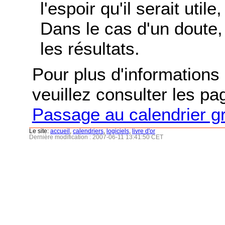
l'espoir qu'il serait uti
Dans le cas d'un doute, 
les résultats.
Pour plus d'informations s
veuillez consulter les p
Passage au calendrier g
Le site:
accueil
,
calendriers
,
logiciels
,
livre d'or
Dernière modification : 2007-06-11 13:41:50 CET