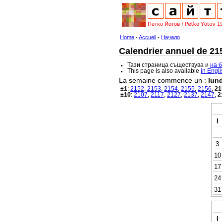
Home
-
Accueil
-
Начало
Calendrier annuel de 215
Тази страница съществува и
на 
This page is also available
in Engl
La semaine commence un :
lund
±1
:
2152
,
2153
,
2154
,
2155
,
2156
,
21
±10
:
2107
,
2117
,
2127
,
2137
,
2147
,
2
l
3
10
17
24
31
l