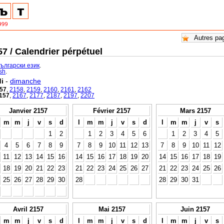
7 / Calendrier pérpétuel
български език
.
ish
.
i
-
dimanche
57
,
2158
,
2159
,
2160
,
2161
,
2162
157
,
2167
,
2177
,
2187
,
2197
,
2207
Janvier 2157
Février 2157
Mars 2157
m
m
j
v
s
d
l
m
m
j
v
s
d
l
m
m
j
v
s
1
2
1
2
3
4
5
6
1
2
3
4
5
4
5
6
7
8
9
7
8
9
10
11
12
13
7
8
9
10
11
12
11
12
13
14
15
16
14
15
16
17
18
19
20
14
15
16
17
18
19
18
19
20
21
22
23
21
22
23
24
25
26
27
21
22
23
24
25
26
25
26
27
28
29
30
28
28
29
30
31
Avril 2157
Mai 2157
Juin 2157
m
m
j
v
s
d
l
m
m
j
v
s
d
l
m
m
j
v
s