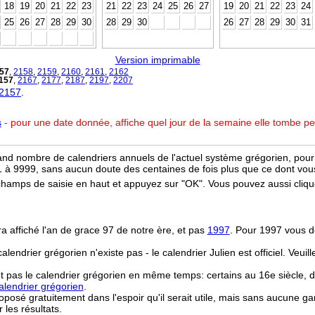
18
19
20
21
22
23
21
22
23
24
25
26
27
19
20
21
22
23
24
25
26
27
28
29
30
28
29
30
26
27
28
29
30
31
Version imprimable
57
,
2158
,
2159
,
2160
,
2161
,
2162
157
,
2167
,
2177
,
2187
,
2197
,
2207
 2157
.
s
- pour une date donnée, affiche quel jour de la semaine elle tombe p
and nombre de calendriers annuels de l'actuel système grégorien, pour 
 à 9999, sans aucun doute des centaines de fois plus que ce dont vous
champs de saisie en haut et appuyez sur "OK". Vous pouvez aussi clique
ra affiché l'an de grace 97 de notre ère, et pas
1997
. Pour 1997 vous d
 calendrier grégorien n'existe pas - le calendrier Julien est officiel. Veui
t pas le calendrier grégorien en même temps: certains au 16e siècle, d
lendrier grégorien
.
osé gratuitement dans l'espoir qu'il serait utile, mais sans aucune ga
r les résultats.