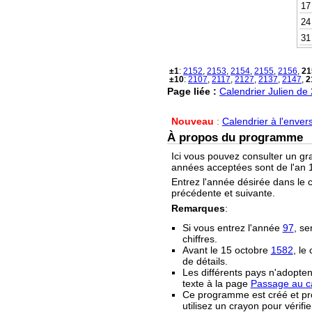
17
24
31
±1
:
2152
,
2153
,
2154
,
2155
,
2156
,
21
±10
:
2107
,
2117
,
2127
,
2137
,
2147
,
2
Page liée :
Calendrier Julien de
Nouveau
:
Calendrier à l'enver
À propos du programme
Ici vous pouvez consulter un gr
années acceptées sont de l'an 1
Entrez l'année désirée dans le 
précédente et suivante.
Remarques
:
Si vous entrez l'année
97
, se
chiffres.
Avant le 15 octobre
1582
, le
de détails.
Les différents pays n'adopten
texte à la page
Passage au ca
Ce programme est créé et prop
utilisez un crayon pour vérifie