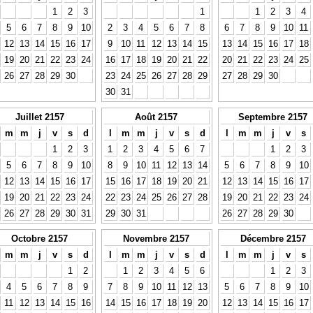
1
2
3
1
1
2
3
4
5
6
7
8
9
10
2
3
4
5
6
7
8
6
7
8
9
10
11
12
13
14
15
16
17
9
10
11
12
13
14
15
13
14
15
16
17
18
19
20
21
22
23
24
16
17
18
19
20
21
22
20
21
22
23
24
25
26
27
28
29
30
23
24
25
26
27
28
29
27
28
29
30
30
31
Juillet 2157
Août 2157
Septembre 2157
m
m
j
v
s
d
l
m
m
j
v
s
d
l
m
m
j
v
s
1
2
3
1
2
3
4
5
6
7
1
2
3
5
6
7
8
9
10
8
9
10
11
12
13
14
5
6
7
8
9
10
12
13
14
15
16
17
15
16
17
18
19
20
21
12
13
14
15
16
17
19
20
21
22
23
24
22
23
24
25
26
27
28
19
20
21
22
23
24
26
27
28
29
30
31
29
30
31
26
27
28
29
30
Octobre 2157
Novembre 2157
Décembre 2157
m
m
j
v
s
d
l
m
m
j
v
s
d
l
m
m
j
v
s
1
2
1
2
3
4
5
6
1
2
3
4
5
6
7
8
9
7
8
9
10
11
12
13
5
6
7
8
9
10
11
12
13
14
15
16
14
15
16
17
18
19
20
12
13
14
15
16
17