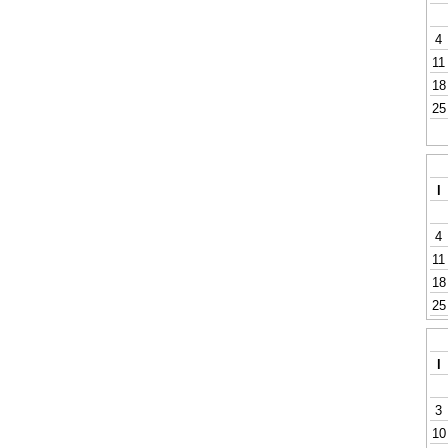
4
11
18
25
l
4
11
18
25
l
3
10