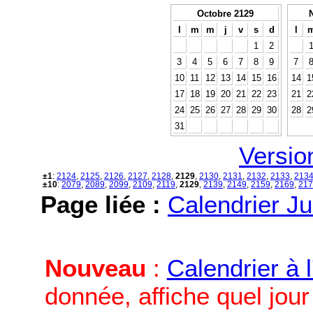
Octobre 2129
l
m
m
j
v
s
d
l
1
2
3
4
5
6
7
8
9
7
10
11
12
13
14
15
16
14
1
17
18
19
20
21
22
23
21
2
24
25
26
27
28
29
30
28
2
31
Versio
±1
:
2124
,
2125
,
2126
,
2127
,
2128
,
2129
,
2130
,
2131
,
2132
,
2133
,
213
±10
:
2079
,
2089
,
2099
,
2109
,
2119
,
2129
,
2139
,
2149
,
2159
,
2169
,
217
Page liée :
Calendrier Ju
Nouveau
:
Calendrier à 
donnée, affiche quel jou