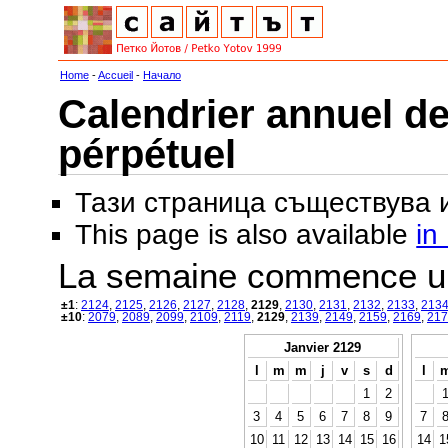
Home
-
Accueil
-
Начало
Calendrier annuel de
pérpétuel
Тази страница съществува
This page is also available
in
La semaine commence u
±1
:
2124
,
2125
,
2126
,
2127
,
2128
,
2129
,
2130
,
2131
,
2132
,
2133
,
213
±10
:
2079
,
2089
,
2099
,
2109
,
2119
,
2129
,
2139
,
2149
,
2159
,
2169
,
217
Janvier 2129
l
m
m
j
v
s
d
l
1
2
3
4
5
6
7
8
9
7
10
11
12
13
14
15
16
14
1