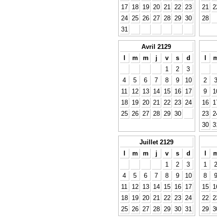
17
18
19
20
21
22
23
21
2
24
25
26
27
28
29
30
28
31
Avril 2129
l
m
m
j
v
s
d
l
1
2
3
4
5
6
7
8
9
10
2
11
12
13
14
15
16
17
9
1
18
19
20
21
22
23
24
16
1
25
26
27
28
29
30
23
2
30
3
Juillet 2129
l
m
m
j
v
s
d
l
1
2
3
1
4
5
6
7
8
9
10
8
11
12
13
14
15
16
17
15
1
18
19
20
21
22
23
24
22
2
25
26
27
28
29
30
31
29
3