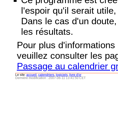
l'espoir qu'il serait uti
Dans le cas d'un doute, 
les résultats.
Pour plus d'informations s
veuillez consulter les p
Passage au calendrier g
Le site:
accueil
,
calendriers
,
logiciels
,
livre d'or
Dernière modification : 2007-06-11 13:41:50 CET