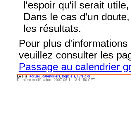
l'espoir qu'il serait uti
Dans le cas d'un doute, 
les résultats.
Pour plus d'informations s
veuillez consulter les p
Passage au calendrier g
Le site:
accueil
,
calendriers
,
logiciels
,
livre d'or
Dernière modification : 2007-06-11 13:41:50 CET