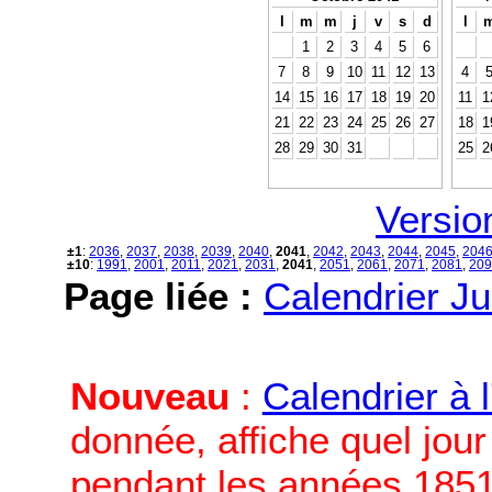
l
m
m
j
v
s
d
l
1
2
3
4
5
6
7
8
9
10
11
12
13
4
14
15
16
17
18
19
20
11
1
21
22
23
24
25
26
27
18
1
28
29
30
31
25
2
Versio
±1
:
2036
,
2037
,
2038
,
2039
,
2040
,
2041
,
2042
,
2043
,
2044
,
2045
,
204
±10
:
1991
,
2001
,
2011
,
2021
,
2031
,
2041
,
2051
,
2061
,
2071
,
2081
,
209
Page liée :
Calendrier Ju
Nouveau
:
Calendrier à 
donnée, affiche quel jou
pendant les années 1851