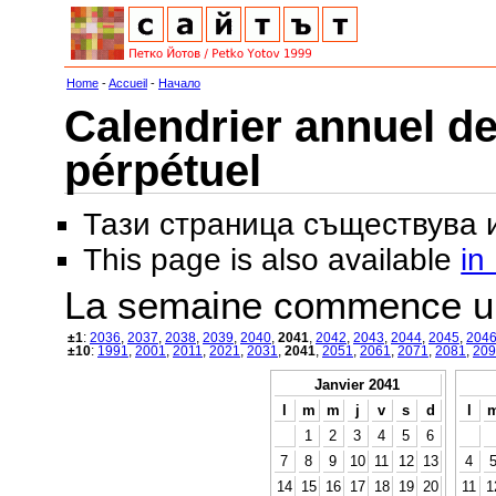
Home
-
Accueil
-
Начало
Calendrier annuel de
pérpétuel
Тази страница съществува
This page is also available
in
La semaine commence u
±1
:
2036
,
2037
,
2038
,
2039
,
2040
,
2041
,
2042
,
2043
,
2044
,
2045
,
204
±10
:
1991
,
2001
,
2011
,
2021
,
2031
,
2041
,
2051
,
2061
,
2071
,
2081
,
209
Janvier 2041
l
m
m
j
v
s
d
l
1
2
3
4
5
6
7
8
9
10
11
12
13
4
14
15
16
17
18
19
20
11
1