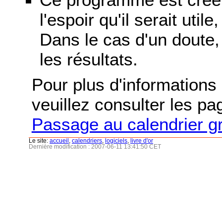
l'espoir qu'il serait uti
Dans le cas d'un doute, 
les résultats.
Pour plus d'informations s
veuillez consulter les p
Passage au calendrier g
Le site:
accueil
,
calendriers
,
logiciels
,
livre d'or
Dernière modification : 2007-06-11 13:41:50 CET