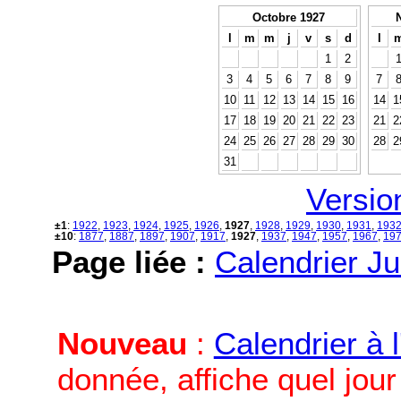
Octobre 1927
l
m
m
j
v
s
d
l
1
2
3
4
5
6
7
8
9
7
10
11
12
13
14
15
16
14
1
17
18
19
20
21
22
23
21
2
24
25
26
27
28
29
30
28
2
31
Versio
±1
:
1922
,
1923
,
1924
,
1925
,
1926
,
1927
,
1928
,
1929
,
1930
,
1931
,
193
±10
:
1877
,
1887
,
1897
,
1907
,
1917
,
1927
,
1937
,
1947
,
1957
,
1967
,
19
Page liée :
Calendrier Ju
Nouveau
:
Calendrier à 
donnée, affiche quel jou