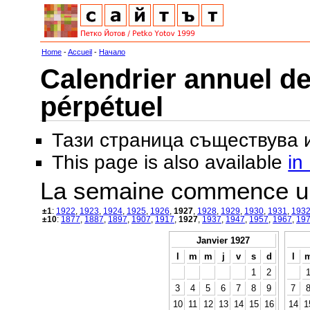
Home
-
Accueil
-
Начало
Calendrier annuel de
pérpétuel
Тази страница съществува
This page is also available
in
La semaine commence u
±1
:
1922
,
1923
,
1924
,
1925
,
1926
,
1927
,
1928
,
1929
,
1930
,
1931
,
193
±10
:
1877
,
1887
,
1897
,
1907
,
1917
,
1927
,
1937
,
1947
,
1957
,
1967
,
19
Janvier 1927
l
m
m
j
v
s
d
l
1
2
3
4
5
6
7
8
9
7
10
11
12
13
14
15
16
14
1