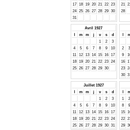
17
18
19
20
21
22
23
21
2
24
25
26
27
28
29
30
28
31
Avril 1927
l
m
m
j
v
s
d
l
1
2
3
4
5
6
7
8
9
10
2
11
12
13
14
15
16
17
9
1
18
19
20
21
22
23
24
16
1
25
26
27
28
29
30
23
2
30
3
Juillet 1927
l
m
m
j
v
s
d
l
1
2
3
1
4
5
6
7
8
9
10
8
11
12
13
14
15
16
17
15
1
18
19
20
21
22
23
24
22
2
25
26
27
28
29
30
31
29
3