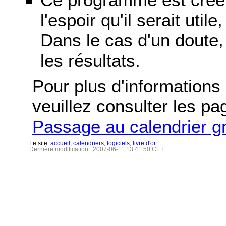
l'espoir qu'il serait uti
Dans le cas d'un doute, 
les résultats.
Pour plus d'informations s
veuillez consulter les p
Passage au calendrier g
Le site:
accueil
,
calendriers
,
logiciels
,
livre d'or
Dernière modification : 2007-06-11 13:41:50 CET