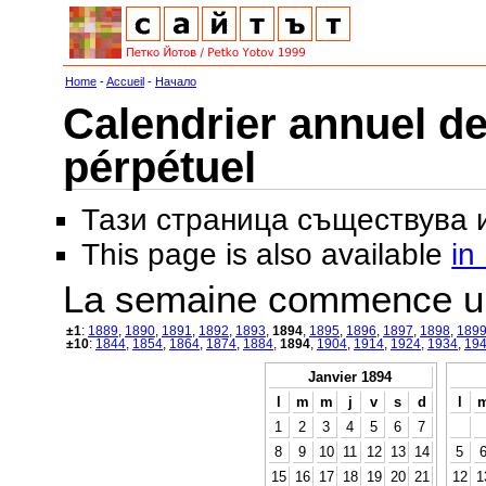
Home
-
Accueil
-
Начало
Calendrier annuel de
pérpétuel
Тази страница съществува
This page is also available
in
La semaine commence u
±1
:
1889
,
1890
,
1891
,
1892
,
1893
,
1894
,
1895
,
1896
,
1897
,
1898
,
189
±10
:
1844
,
1854
,
1864
,
1874
,
1884
,
1894
,
1904
,
1914
,
1924
,
1934
,
19
Janvier 1894
l
m
m
j
v
s
d
l
1
2
3
4
5
6
7
8
9
10
11
12
13
14
5
15
16
17
18
19
20
21
12
1