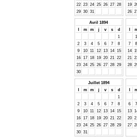
22
23
24
25
26
27
28
19
2
29
30
31
26
2
Avril 1894
l
m
m
j
v
s
d
l
1
2
3
4
5
6
7
8
7
9
10
11
12
13
14
15
14
1
16
17
18
19
20
21
22
21
2
23
24
25
26
27
28
29
28
2
30
Juillet 1894
l
m
m
j
v
s
d
l
1
2
3
4
5
6
7
8
6
9
10
11
12
13
14
15
13
1
16
17
18
19
20
21
22
20
2
23
24
25
26
27
28
29
27
2
30
31