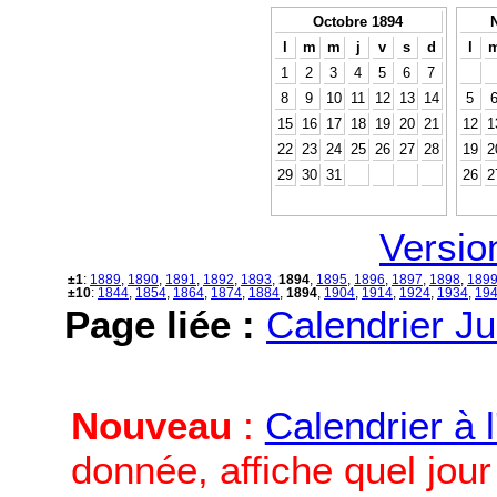
Octobre 1894
l
m
m
j
v
s
d
l
1
2
3
4
5
6
7
8
9
10
11
12
13
14
5
15
16
17
18
19
20
21
12
1
22
23
24
25
26
27
28
19
2
29
30
31
26
2
Versio
±1
:
1889
,
1890
,
1891
,
1892
,
1893
,
1894
,
1895
,
1896
,
1897
,
1898
,
189
±10
:
1844
,
1854
,
1864
,
1874
,
1884
,
1894
,
1904
,
1914
,
1924
,
1934
,
19
Page liée :
Calendrier Ju
Nouveau
:
Calendrier à 
donnée, affiche quel jou