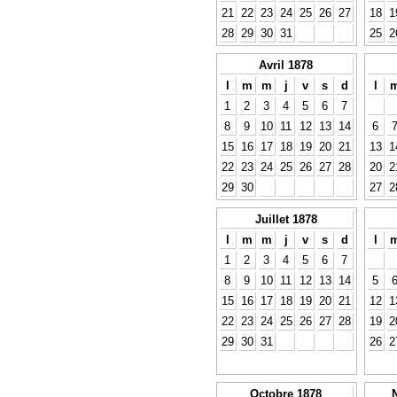
21
22
23
24
25
26
27
18
1
28
29
30
31
25
2
Avril 1878
l
m
m
j
v
s
d
l
1
2
3
4
5
6
7
8
9
10
11
12
13
14
6
15
16
17
18
19
20
21
13
1
22
23
24
25
26
27
28
20
2
29
30
27
2
Juillet 1878
l
m
m
j
v
s
d
l
1
2
3
4
5
6
7
8
9
10
11
12
13
14
5
15
16
17
18
19
20
21
12
1
22
23
24
25
26
27
28
19
2
29
30
31
26
2
Octobre 1878