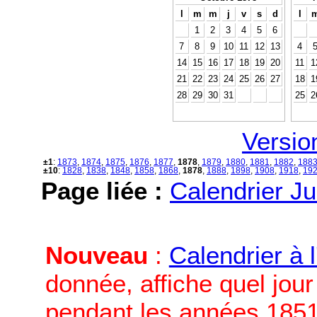
l
m
m
j
v
s
d
l
1
2
3
4
5
6
7
8
9
10
11
12
13
4
14
15
16
17
18
19
20
11
1
21
22
23
24
25
26
27
18
1
28
29
30
31
25
2
Versio
±1
:
1873
,
1874
,
1875
,
1876
,
1877
,
1878
,
1879
,
1880
,
1881
,
1882
,
188
±10
:
1828
,
1838
,
1848
,
1858
,
1868
,
1878
,
1888
,
1898
,
1908
,
1918
,
19
Page liée :
Calendrier Ju
Nouveau
:
Calendrier à 
donnée, affiche quel jou
pendant les années 1851