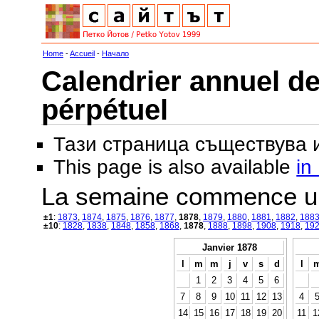
Home
-
Accueil
-
Начало
Calendrier annuel de
pérpétuel
Тази страница съществува
This page is also available
in
La semaine commence u
±1
:
1873
,
1874
,
1875
,
1876
,
1877
,
1878
,
1879
,
1880
,
1881
,
1882
,
188
±10
:
1828
,
1838
,
1848
,
1858
,
1868
,
1878
,
1888
,
1898
,
1908
,
1918
,
19
Janvier 1878
l
m
m
j
v
s
d
l
1
2
3
4
5
6
7
8
9
10
11
12
13
4
14
15
16
17
18
19
20
11
1