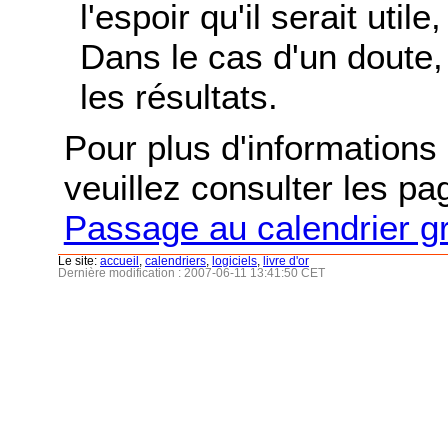
l'espoir qu'il serait uti
Dans le cas d'un doute, 
les résultats.
Pour plus d'informations s
veuillez consulter les p
Passage au calendrier g
Le site:
accueil
,
calendriers
,
logiciels
,
livre d'or
Dernière modification : 2007-06-11 13:41:50 CET