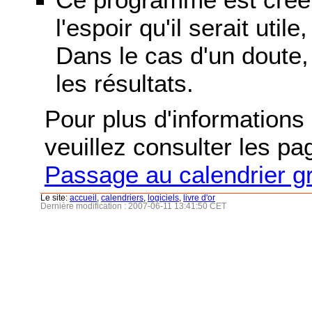
l'espoir qu'il serait uti
Dans le cas d'un doute, 
les résultats.
Pour plus d'informations s
veuillez consulter les p
Passage au calendrier g
Le site:
accueil
,
calendriers
,
logiciels
,
livre d'or
Dernière modification : 2007-06-11 13:41:50 CET