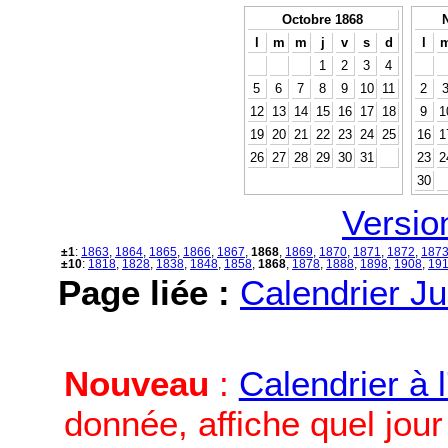
Octobre 1868
l
m
m
j
v
s
d
l
1
2
3
4
5
6
7
8
9
10
11
2
12
13
14
15
16
17
18
9
1
19
20
21
22
23
24
25
16
1
26
27
28
29
30
31
23
2
30
Versio
±1
:
1863
,
1864
,
1865
,
1866
,
1867
,
1868
,
1869
,
1870
,
1871
,
1872
,
187
±10
:
1818
,
1828
,
1838
,
1848
,
1858
,
1868
,
1878
,
1888
,
1898
,
1908
,
19
Page liée :
Calendrier Ju
Nouveau
:
Calendrier à 
donnée, affiche quel jou