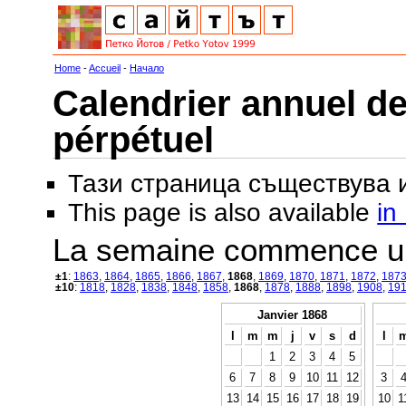
Home
-
Accueil
-
Начало
Calendrier annuel de
pérpétuel
Тази страница съществува
This page is also available
in
La semaine commence u
±1
:
1863
,
1864
,
1865
,
1866
,
1867
,
1868
,
1869
,
1870
,
1871
,
1872
,
187
±10
:
1818
,
1828
,
1838
,
1848
,
1858
,
1868
,
1878
,
1888
,
1898
,
1908
,
19
Janvier 1868
l
m
m
j
v
s
d
l
1
2
3
4
5
6
7
8
9
10
11
12
3
13
14
15
16
17
18
19
10
1