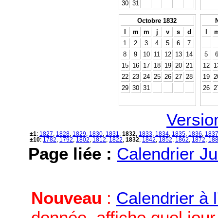
30
31
Octobre 1832
l
m
m
j
v
s
d
l
1
2
3
4
5
6
7
8
9
10
11
12
13
14
5
15
16
17
18
19
20
21
12
1
22
23
24
25
26
27
28
19
2
29
30
31
26
2
Versio
±1
:
1827
,
1828
,
1829
,
1830
,
1831
,
1832
,
1833
,
1834
,
1835
,
1836
,
183
±10
:
1782
,
1792
,
1802
,
1812
,
1822
,
1832
,
1842
,
1852
,
1862
,
1872
,
18
Page liée :
Calendrier Ju
Nouveau
:
Calendrier à 
donnée, affiche quel jou