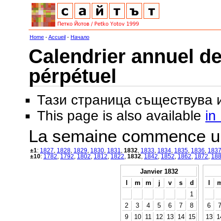
Home
-
Accueil
-
Начало
Calendrier annuel de
pérpétuel
Тази страница съществува
This page is also available
in
La semaine commence u
±1
:
1827
,
1828
,
1829
,
1830
,
1831
,
1832
,
1833
,
1834
,
1835
,
1836
,
183
±10
:
1782
,
1792
,
1802
,
1812
,
1822
,
1832
,
1842
,
1852
,
1862
,
1872
,
18
Janvier 1832
l
m
m
j
v
s
d
l
1
2
3
4
5
6
7
8
6
9
10
11
12
13
14
15
13
1