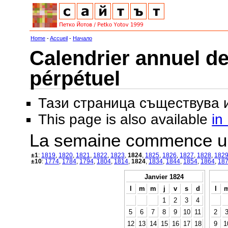
Home
-
Accueil
-
Начало
Calendrier annuel de
pérpétuel
Тази страница съществува
This page is also available
in
La semaine commence u
±1
:
1819
,
1820
,
1821
,
1822
,
1823
,
1824
,
1825
,
1826
,
1827
,
1828
,
182
±10
:
1774
,
1784
,
1794
,
1804
,
1814
,
1824
,
1834
,
1844
,
1854
,
1864
,
18
Janvier 1824
l
m
m
j
v
s
d
l
1
2
3
4
5
6
7
8
9
10
11
2
12
13
14
15
16
17
18
9
1