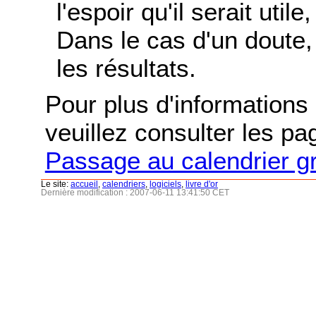
l'espoir qu'il serait uti
Dans le cas d'un doute, 
les résultats.
Pour plus d'informations s
veuillez consulter les p
Passage au calendrier g
Le site:
accueil
,
calendriers
,
logiciels
,
livre d'or
Dernière modification : 2007-06-11 13:41:50 CET