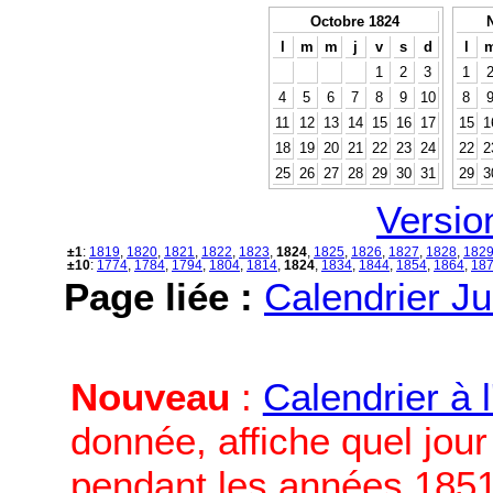
Octobre 1824
l
m
m
j
v
s
d
l
1
2
3
1
4
5
6
7
8
9
10
8
11
12
13
14
15
16
17
15
1
18
19
20
21
22
23
24
22
2
25
26
27
28
29
30
31
29
3
Versio
±1
:
1819
,
1820
,
1821
,
1822
,
1823
,
1824
,
1825
,
1826
,
1827
,
1828
,
182
±10
:
1774
,
1784
,
1794
,
1804
,
1814
,
1824
,
1834
,
1844
,
1854
,
1864
,
18
Page liée :
Calendrier Ju
Nouveau
:
Calendrier à 
donnée, affiche quel jou
pendant les années 1851