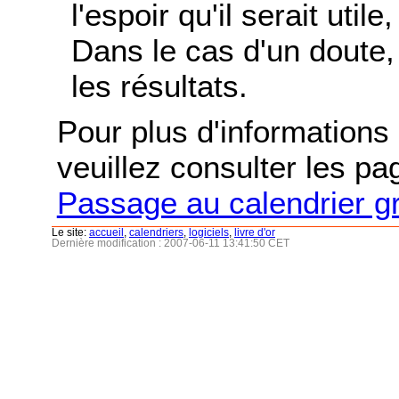
l'espoir qu'il serait uti
Dans le cas d'un doute, 
les résultats.
Pour plus d'informations s
veuillez consulter les p
Passage au calendrier g
Le site:
accueil
,
calendriers
,
logiciels
,
livre d'or
Dernière modification : 2007-06-11 13:41:50 CET