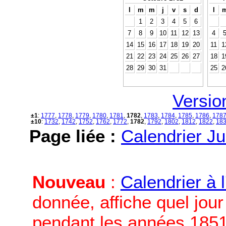
l
m
m
j
v
s
d
l
1
2
3
4
5
6
7
8
9
10
11
12
13
4
14
15
16
17
18
19
20
11
1
21
22
23
24
25
26
27
18
1
28
29
30
31
25
2
Versio
±1
:
1777
,
1778
,
1779
,
1780
,
1781
,
1782
,
1783
,
1784
,
1785
,
1786
,
178
±10
:
1732
,
1742
,
1752
,
1762
,
1772
,
1782
,
1792
,
1802
,
1812
,
1822
,
18
Page liée :
Calendrier Ju
Nouveau
:
Calendrier à 
donnée, affiche quel jou
pendant les années 1851