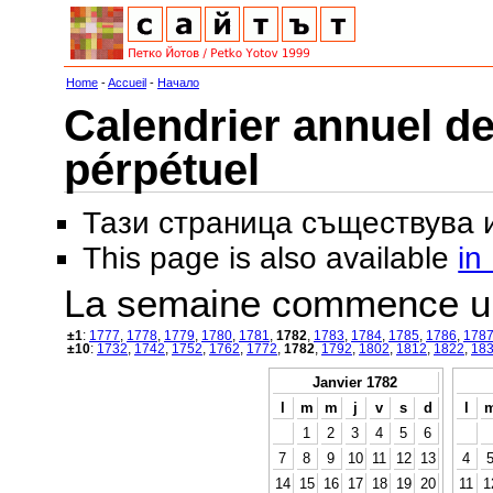
Home
-
Accueil
-
Начало
Calendrier annuel de
pérpétuel
Тази страница съществува
This page is also available
in
La semaine commence u
±1
:
1777
,
1778
,
1779
,
1780
,
1781
,
1782
,
1783
,
1784
,
1785
,
1786
,
178
±10
:
1732
,
1742
,
1752
,
1762
,
1772
,
1782
,
1792
,
1802
,
1812
,
1822
,
18
Janvier 1782
l
m
m
j
v
s
d
l
1
2
3
4
5
6
7
8
9
10
11
12
13
4
14
15
16
17
18
19
20
11
1