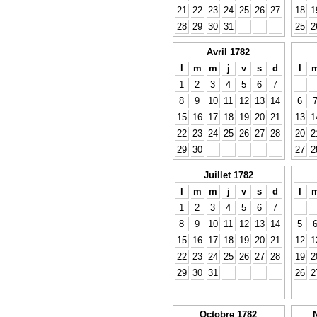
21
22
23
24
25
26
27
18
1
28
29
30
31
25
2
Avril 1782
l
m
m
j
v
s
d
l
1
2
3
4
5
6
7
8
9
10
11
12
13
14
6
15
16
17
18
19
20
21
13
1
22
23
24
25
26
27
28
20
2
29
30
27
2
Juillet 1782
l
m
m
j
v
s
d
l
1
2
3
4
5
6
7
8
9
10
11
12
13
14
5
15
16
17
18
19
20
21
12
1
22
23
24
25
26
27
28
19
2
29
30
31
26
2
Octobre 1782