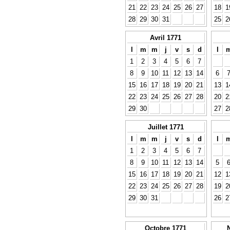
21
22
23
24
25
26
27
18
1
28
29
30
31
25
2
Avril 1771
l
m
m
j
v
s
d
l
1
2
3
4
5
6
7
8
9
10
11
12
13
14
6
15
16
17
18
19
20
21
13
1
22
23
24
25
26
27
28
20
2
29
30
27
2
Juillet 1771
l
m
m
j
v
s
d
l
1
2
3
4
5
6
7
8
9
10
11
12
13
14
5
15
16
17
18
19
20
21
12
1
22
23
24
25
26
27
28
19
2
29
30
31
26
2
Octobre 1771