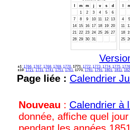
l
m
m
j
v
s
d
l
1
2
3
4
5
6
7
8
9
10
11
12
13
4
14
15
16
17
18
19
20
11
1
21
22
23
24
25
26
27
18
1
28
29
30
31
25
2
Versio
±1
:
1766
,
1767
,
1768
,
1769
,
1770
,
1771
,
1772
,
1773
,
1774
,
1775
,
177
±10
:
1721
,
1731
,
1741
,
1751
,
1761
,
1771
,
1781
,
1791
,
1801
,
1811
,
182
Page liée :
Calendrier Ju
Nouveau
:
Calendrier à 
donnée, affiche quel jou
pendant les années 1851