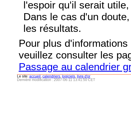
l'espoir qu'il serait uti
Dans le cas d'un doute, 
les résultats.
Pour plus d'informations s
veuillez consulter les p
Passage au calendrier g
Le site:
accueil
,
calendriers
,
logiciels
,
livre d'or
Dernière modification : 2007-06-11 13:41:50 CET