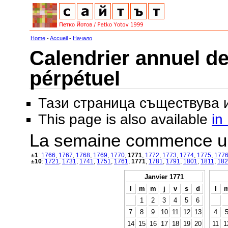
Home
-
Accueil
-
Начало
Calendrier annuel de
pérpétuel
Тази страница съществува
This page is also available
in
La semaine commence u
±1
:
1766
,
1767
,
1768
,
1769
,
1770
,
1771
,
1772
,
1773
,
1774
,
1775
,
177
±10
:
1721
,
1731
,
1741
,
1751
,
1761
,
1771
,
1781
,
1791
,
1801
,
1811
,
182
Janvier 1771
l
m
m
j
v
s
d
l
1
2
3
4
5
6
7
8
9
10
11
12
13
4
14
15
16
17
18
19
20
11
1