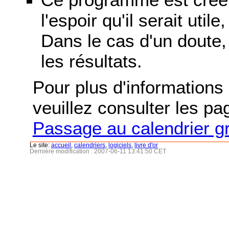
l'espoir qu'il serait uti
Dans le cas d'un doute, 
les résultats.
Pour plus d'informations s
veuillez consulter les p
Passage au calendrier g
Le site:
accueil
,
calendriers
,
logiciels
,
livre d'or
Dernière modification : 2007-06-11 13:41:50 CET