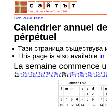
Home
-
Accueil
-
Начало
Calendrier annuel de
pérpétuel
Тази страница съществува
This page is also available
in
La semaine commence u
±1
:
1758
,
1759
,
1760
,
1761
,
1762
,
1763
,
1764
,
1765
,
1766
,
1767
,
176
±10
:
1713
,
1723
,
1733
,
1743
,
1753
,
1763
,
1773
,
1783
,
1793
,
1803
,
18
Janvier 1763
l
m
m
j
v
s
d
l
1
2
3
4
5
6
7
8
9
7
10
11
12
13
14
15
16
14
1