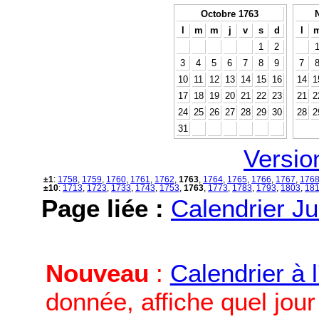
Octobre 1763
l
m
m
j
v
s
d
l
1
2
3
4
5
6
7
8
9
7
10
11
12
13
14
15
16
14
1
17
18
19
20
21
22
23
21
2
24
25
26
27
28
29
30
28
2
31
Versio
±1
:
1758
,
1759
,
1760
,
1761
,
1762
,
1763
,
1764
,
1765
,
1766
,
1767
,
176
±10
:
1713
,
1723
,
1733
,
1743
,
1753
,
1763
,
1773
,
1783
,
1793
,
1803
,
18
Page liée :
Calendrier Ju
Nouveau
:
Calendrier à 
donnée, affiche quel jou