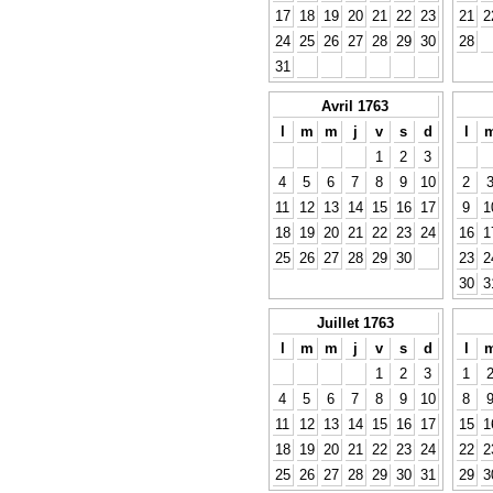
17
18
19
20
21
22
23
21
2
24
25
26
27
28
29
30
28
31
Avril 1763
l
m
m
j
v
s
d
l
1
2
3
4
5
6
7
8
9
10
2
11
12
13
14
15
16
17
9
1
18
19
20
21
22
23
24
16
1
25
26
27
28
29
30
23
2
30
3
Juillet 1763
l
m
m
j
v
s
d
l
1
2
3
1
4
5
6
7
8
9
10
8
11
12
13
14
15
16
17
15
1
18
19
20
21
22
23
24
22
2
25
26
27
28
29
30
31
29
3