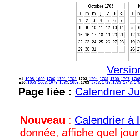
Octobre 1703
l
m
m
j
v
s
d
l
1
2
3
4
5
6
7
8
9
10
11
12
13
14
5
15
16
17
18
19
20
21
12
1
22
23
24
25
26
27
28
19
2
29
30
31
26
2
Versio
±1
:
1698
,
1699
,
1700
,
1701
,
1702
,
1703
,
1704
,
1705
,
1706
,
1707
,
170
±10
:
1653
,
1663
,
1673
,
1683
,
1693
,
1703
,
1713
,
1723
,
1733
,
1743
,
17
Page liée :
Calendrier Ju
Nouveau
:
Calendrier à 
donnée, affiche quel jou