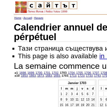
Home
-
Accueil
-
Начало
Calendrier annuel de
pérpétuel
Тази страница съществува
This page is also available
in
La semaine commence u
±1
:
1698
,
1699
,
1700
,
1701
,
1702
,
1703
,
1704
,
1705
,
1706
,
1707
,
170
±10
:
1653
,
1663
,
1673
,
1683
,
1693
,
1703
,
1713
,
1723
,
1733
,
1743
,
17
Janvier 1703
l
m
m
j
v
s
d
l
1
2
3
4
5
6
7
8
9
10
11
12
13
14
5
15
16
17
18
19
20
21
12
1