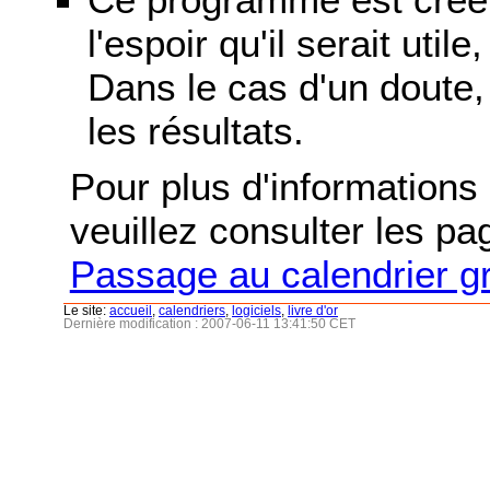
l'espoir qu'il serait uti
Dans le cas d'un doute, 
les résultats.
Pour plus d'informations s
veuillez consulter les p
Passage au calendrier g
Le site:
accueil
,
calendriers
,
logiciels
,
livre d'or
Dernière modification : 2007-06-11 13:41:50 CET