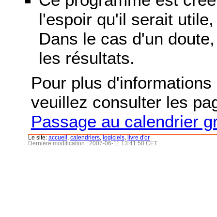
l'espoir qu'il serait uti
Dans le cas d'un doute, 
les résultats.
Pour plus d'informations s
veuillez consulter les p
Passage au calendrier g
Le site:
accueil
,
calendriers
,
logiciels
,
livre d'or
Dernière modification : 2007-06-11 13:41:50 CET