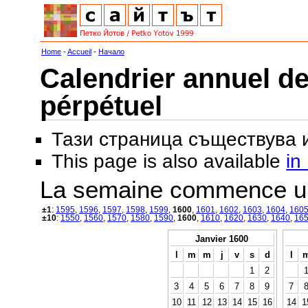
Home
-
Accueil
-
Начало
Calendrier annuel de
pérpétuel
Тази страница съществува
This page is also available
in
La semaine commence u
±1
:
1595
,
1596
,
1597
,
1598
,
1599
,
1600
,
1601
,
1602
,
1603
,
1604
,
160
±10
:
1550
,
1560
,
1570
,
1580
,
1590
,
1600
,
1610
,
1620
,
1630
,
1640
,
16
Janvier 1600
l
m
m
j
v
s
d
l
1
2
3
4
5
6
7
8
9
7
10
11
12
13
14
15
16
14
1