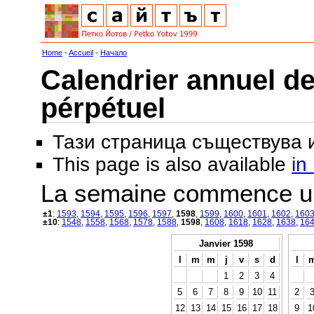
Home
-
Accueil
-
Начало
Calendrier annuel de
pérpétuel
Тази страница съществува
This page is also available
in
La semaine commence u
±1
:
1593
,
1594
,
1595
,
1596
,
1597
,
1598
,
1599
,
1600
,
1601
,
1602
,
160
±10
:
1548
,
1558
,
1568
,
1578
,
1588
,
1598
,
1608
,
1618
,
1628
,
1638
,
16
Janvier 1598
l
m
m
j
v
s
d
l
1
2
3
4
5
6
7
8
9
10
11
2
12
13
14
15
16
17
18
9
1