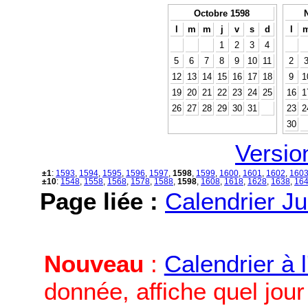
Octobre 1598
l
m
m
j
v
s
d
l
1
2
3
4
5
6
7
8
9
10
11
2
12
13
14
15
16
17
18
9
1
19
20
21
22
23
24
25
16
1
26
27
28
29
30
31
23
2
30
Versio
±1
:
1593
,
1594
,
1595
,
1596
,
1597
,
1598
,
1599
,
1600
,
1601
,
1602
,
160
±10
:
1548
,
1558
,
1568
,
1578
,
1588
,
1598
,
1608
,
1618
,
1628
,
1638
,
16
Page liée :
Calendrier Ju
Nouveau
:
Calendrier à 
donnée, affiche quel jou