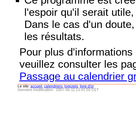
l'espoir qu'il serait uti
Dans le cas d'un doute, 
les résultats.
Pour plus d'informations s
veuillez consulter les p
Passage au calendrier g
Le site:
accueil
,
calendriers
,
logiciels
,
livre d'or
Dernière modification : 2007-06-11 13:41:50 CET