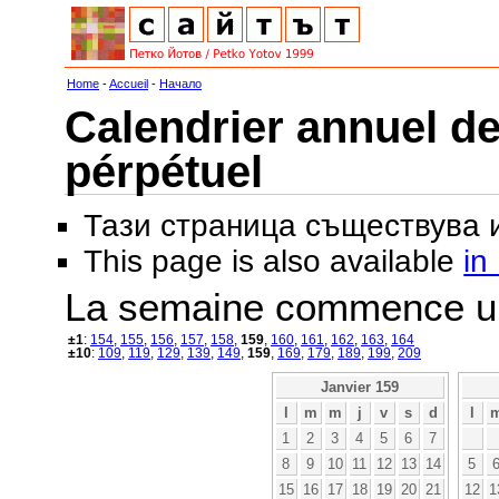
Home
-
Accueil
-
Начало
Calendrier annuel de
pérpétuel
Тази страница съществува
This page is also available
in
La semaine commence u
±1
:
154
,
155
,
156
,
157
,
158
,
159
,
160
,
161
,
162
,
163
,
164
±10
:
109
,
119
,
129
,
139
,
149
,
159
,
169
,
179
,
189
,
199
,
209
Janvier 159
l
m
m
j
v
s
d
l
1
2
3
4
5
6
7
8
9
10
11
12
13
14
5
15
16
17
18
19
20
21
12
1