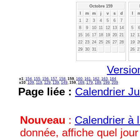
Octobre 159
l
m
m
j
v
s
d
l
1
2
3
4
5
6
7
8
9
10
11
12
13
14
5
15
16
17
18
19
20
21
12
1
22
23
24
25
26
27
28
19
2
29
30
31
26
2
Versio
±1
:
154
,
155
,
156
,
157
,
158
,
159
,
160
,
161
,
162
,
163
,
164
±10
:
109
,
119
,
129
,
139
,
149
,
159
,
169
,
179
,
189
,
199
,
209
Page liée :
Calendrier Ju
Nouveau
:
Calendrier à 
donnée, affiche quel jou