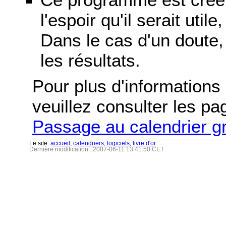
l'espoir qu'il serait uti
Dans le cas d'un doute, 
les résultats.
Pour plus d'informations s
veuillez consulter les p
Passage au calendrier g
Le site:
accueil
,
calendriers
,
logiciels
,
livre d'or
Dernière modification : 2007-06-11 13:41:50 CET