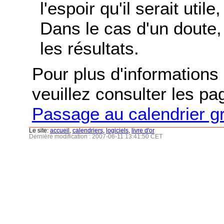
l'espoir qu'il serait uti
Dans le cas d'un doute, 
les résultats.
Pour plus d'informations s
veuillez consulter les p
Passage au calendrier g
Le site:
accueil
,
calendriers
,
logiciels
,
livre d'or
Dernière modification : 2007-06-11 13:41:50 CET