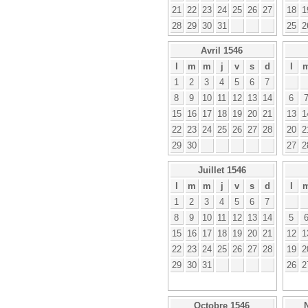
21
22
23
24
25
26
27
18
1
28
29
30
31
25
2
Avril 1546
l
m
m
j
v
s
d
l
1
2
3
4
5
6
7
8
9
10
11
12
13
14
6
15
16
17
18
19
20
21
13
1
22
23
24
25
26
27
28
20
2
29
30
27
2
Juillet 1546
l
m
m
j
v
s
d
l
1
2
3
4
5
6
7
8
9
10
11
12
13
14
5
15
16
17
18
19
20
21
12
1
22
23
24
25
26
27
28
19
2
29
30
31
26
2
Octobre 1546