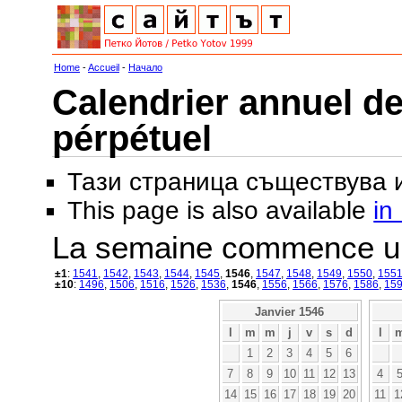
Home
-
Accueil
-
Начало
Calendrier annuel de
pérpétuel
Тази страница съществува
This page is also available
in
La semaine commence u
±1
:
1541
,
1542
,
1543
,
1544
,
1545
,
1546
,
1547
,
1548
,
1549
,
1550
,
155
±10
:
1496
,
1506
,
1516
,
1526
,
1536
,
1546
,
1556
,
1566
,
1576
,
1586
,
15
Janvier 1546
l
m
m
j
v
s
d
l
1
2
3
4
5
6
7
8
9
10
11
12
13
4
14
15
16
17
18
19
20
11
1