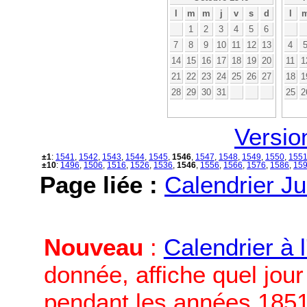
l
m
m
j
v
s
d
l
1
2
3
4
5
6
7
8
9
10
11
12
13
4
14
15
16
17
18
19
20
11
1
21
22
23
24
25
26
27
18
1
28
29
30
31
25
2
Versio
±1
:
1541
,
1542
,
1543
,
1544
,
1545
,
1546
,
1547
,
1548
,
1549
,
1550
,
155
±10
:
1496
,
1506
,
1516
,
1526
,
1536
,
1546
,
1556
,
1566
,
1576
,
1586
,
15
Page liée :
Calendrier Ju
Nouveau
:
Calendrier à 
donnée, affiche quel jou
pendant les années 1851