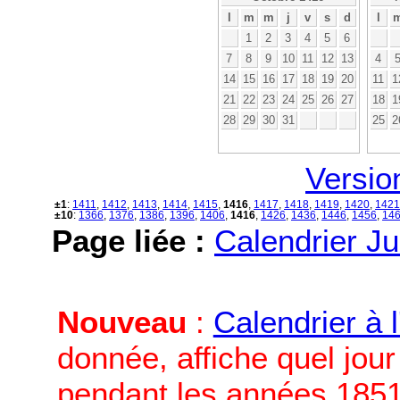
l
m
m
j
v
s
d
l
1
2
3
4
5
6
7
8
9
10
11
12
13
4
14
15
16
17
18
19
20
11
1
21
22
23
24
25
26
27
18
1
28
29
30
31
25
2
Versio
±1
:
1411
,
1412
,
1413
,
1414
,
1415
,
1416
,
1417
,
1418
,
1419
,
1420
,
1421
±10
:
1366
,
1376
,
1386
,
1396
,
1406
,
1416
,
1426
,
1436
,
1446
,
1456
,
14
Page liée :
Calendrier Ju
Nouveau
:
Calendrier à 
donnée, affiche quel jou
pendant les années 1851