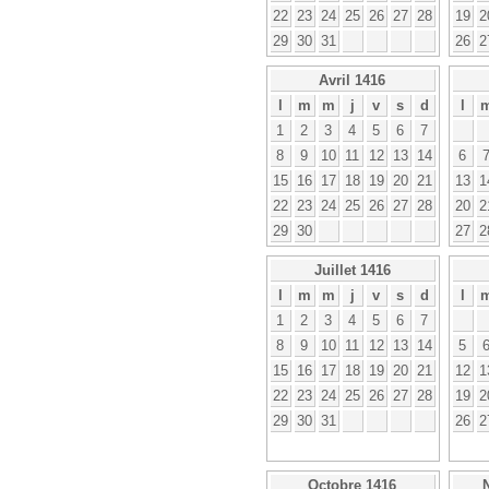
22
23
24
25
26
27
28
19
2
29
30
31
26
2
Avril 1416
l
m
m
j
v
s
d
l
1
2
3
4
5
6
7
8
9
10
11
12
13
14
6
15
16
17
18
19
20
21
13
1
22
23
24
25
26
27
28
20
2
29
30
27
2
Juillet 1416
l
m
m
j
v
s
d
l
1
2
3
4
5
6
7
8
9
10
11
12
13
14
5
15
16
17
18
19
20
21
12
1
22
23
24
25
26
27
28
19
2
29
30
31
26
2
Octobre 1416