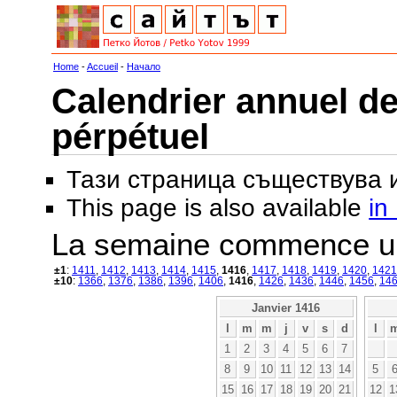
Home
-
Accueil
-
Начало
Calendrier annuel de
pérpétuel
Тази страница съществува
This page is also available
in
La semaine commence u
±1
:
1411
,
1412
,
1413
,
1414
,
1415
,
1416
,
1417
,
1418
,
1419
,
1420
,
1421
±10
:
1366
,
1376
,
1386
,
1396
,
1406
,
1416
,
1426
,
1436
,
1446
,
1456
,
14
Janvier 1416
l
m
m
j
v
s
d
l
1
2
3
4
5
6
7
8
9
10
11
12
13
14
5
15
16
17
18
19
20
21
12
1