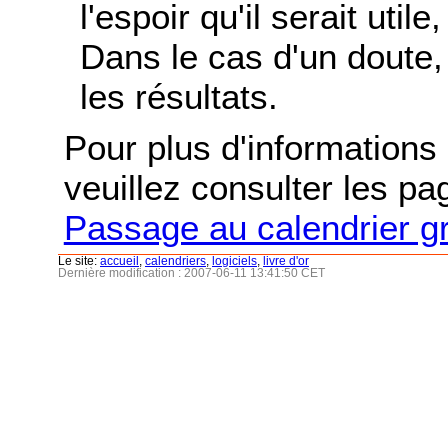
l'espoir qu'il serait uti
Dans le cas d'un doute, 
les résultats.
Pour plus d'informations s
veuillez consulter les p
Passage au calendrier g
Le site:
accueil
,
calendriers
,
logiciels
,
livre d'or
Dernière modification : 2007-06-11 13:41:50 CET