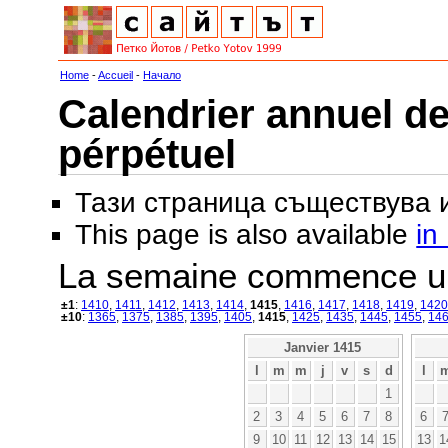
Home
-
Accueil
-
Начало
Calendrier annuel de
pérpétuel
Тази страница съществува
This page is also available
in
La semaine commence u
±1
:
1410
,
1411
,
1412
,
1413
,
1414
,
1415
,
1416
,
1417
,
1418
,
1419
,
1420
±10
:
1365
,
1375
,
1385
,
1395
,
1405
,
1415
,
1425
,
1435
,
1445
,
1455
,
14
Janvier 1415
l
m
m
j
v
s
d
l
1
2
3
4
5
6
7
8
6
9
10
11
12
13
14
15
13
1