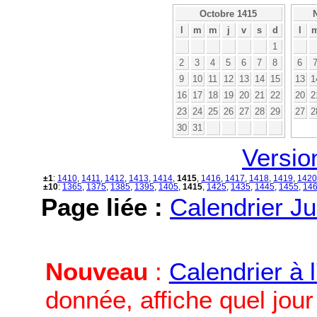
Octobre 1415
l
m
m
j
v
s
d
l
1
2
3
4
5
6
7
8
6
9
10
11
12
13
14
15
13
1
16
17
18
19
20
21
22
20
2
23
24
25
26
27
28
29
27
2
30
31
Versio
±1
:
1410
,
1411
,
1412
,
1413
,
1414
,
1415
,
1416
,
1417
,
1418
,
1419
,
1420
±10
:
1365
,
1375
,
1385
,
1395
,
1405
,
1415
,
1425
,
1435
,
1445
,
1455
,
14
Page liée :
Calendrier Ju
Nouveau
:
Calendrier à 
donnée, affiche quel jou