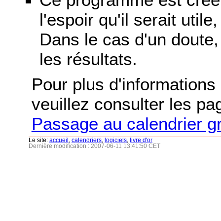
l'espoir qu'il serait uti
Dans le cas d'un doute, 
les résultats.
Pour plus d'informations s
veuillez consulter les p
Passage au calendrier g
Le site:
accueil
,
calendriers
,
logiciels
,
livre d'or
Dernière modification : 2007-06-11 13:41:50 CET