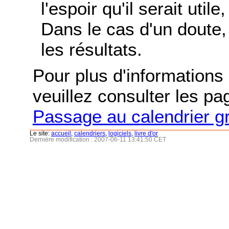
l'espoir qu'il serait uti
Dans le cas d'un doute, 
les résultats.
Pour plus d'informations s
veuillez consulter les p
Passage au calendrier g
Le site:
accueil
,
calendriers
,
logiciels
,
livre d'or
Dernière modification : 2007-06-11 13:41:50 CET