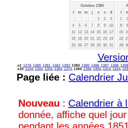
Octobre 1384
l
m
m
j
v
s
d
l
1
2
3
1
4
5
6
7
8
9
10
8
11
12
13
14
15
16
17
15
1
18
19
20
21
22
23
24
22
2
25
26
27
28
29
30
31
29
3
Versio
±1
:
1379
,
1380
,
1381
,
1382
,
1383
,
1384
,
1385
,
1386
,
1387
,
1388
,
138
±10
:
1334
,
1344
,
1354
,
1364
,
1374
,
1384
,
1394
,
1404
,
1414
,
1424
,
14
Page liée :
Calendrier Ju
Nouveau
:
Calendrier à 
donnée, affiche quel jou
pendant les années 1851