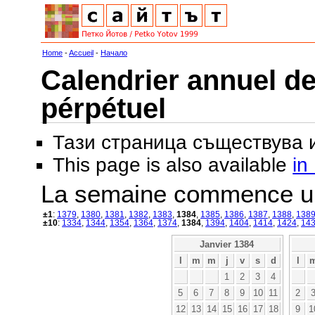
Home
-
Accueil
-
Начало
Calendrier annuel de
pérpétuel
Тази страница съществува
This page is also available
in
La semaine commence u
±1
:
1379
,
1380
,
1381
,
1382
,
1383
,
1384
,
1385
,
1386
,
1387
,
1388
,
138
±10
:
1334
,
1344
,
1354
,
1364
,
1374
,
1384
,
1394
,
1404
,
1414
,
1424
,
14
Janvier 1384
l
m
m
j
v
s
d
l
1
2
3
4
5
6
7
8
9
10
11
2
12
13
14
15
16
17
18
9
1