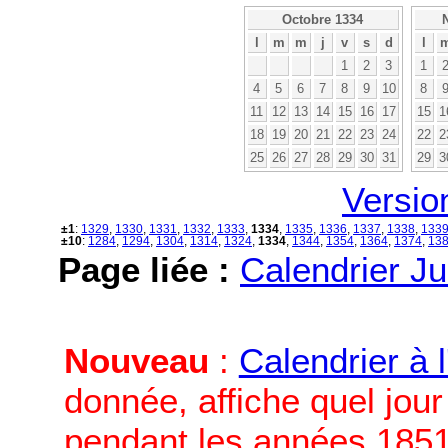
Octobre 1334
l
m
m
j
v
s
d
l
1
2
3
1
4
5
6
7
8
9
10
8
11
12
13
14
15
16
17
15
1
18
19
20
21
22
23
24
22
2
25
26
27
28
29
30
31
29
3
Versio
±1
:
1329
,
1330
,
1331
,
1332
,
1333
,
1334
,
1335
,
1336
,
1337
,
1338
,
133
±10
:
1284
,
1294
,
1304
,
1314
,
1324
,
1334
,
1344
,
1354
,
1364
,
1374
,
13
Page liée :
Calendrier Ju
Nouveau
:
Calendrier à 
donnée, affiche quel jou
pendant les années 1851