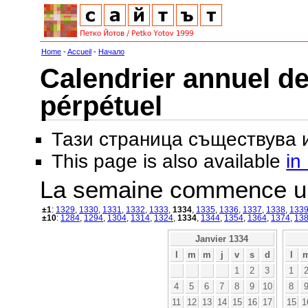
Home
-
Accueil
-
Начало
Calendrier annuel de
pérpétuel
Тази страница съществува
This page is also available
in
La semaine commence u
±1
:
1329
,
1330
,
1331
,
1332
,
1333
,
1334
,
1335
,
1336
,
1337
,
1338
,
133
±10
:
1284
,
1294
,
1304
,
1314
,
1324
,
1334
,
1344
,
1354
,
1364
,
1374
,
13
Janvier 1334
l
m
m
j
v
s
d
l
1
2
3
1
4
5
6
7
8
9
10
8
11
12
13
14
15
16
17
15
1