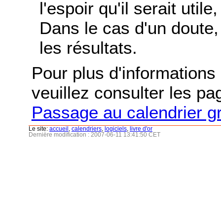
l'espoir qu'il serait uti
Dans le cas d'un doute, 
les résultats.
Pour plus d'informations s
veuillez consulter les p
Passage au calendrier g
Le site:
accueil
,
calendriers
,
logiciels
,
livre d'or
Dernière modification : 2007-06-11 13:41:50 CET