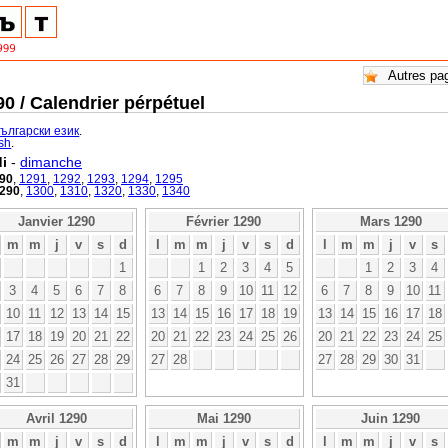
0 / Calendrier pérpétuel
български език
.
ish
.
i
-
dimanche
90
,
1291
,
1292
,
1293
,
1294
,
1295
290
,
1300
,
1310
,
1320
,
1330
,
1340
Janvier 1290
Février 1290
Mars 1290
m
m
j
v
s
d
l
m
m
j
v
s
d
l
m
m
j
v
s
1
1
2
3
4
5
1
2
3
4
3
4
5
6
7
8
6
7
8
9
10
11
12
6
7
8
9
10
11
10
11
12
13
14
15
13
14
15
16
17
18
19
13
14
15
16
17
18
17
18
19
20
21
22
20
21
22
23
24
25
26
20
21
22
23
24
25
24
25
26
27
28
29
27
28
27
28
29
30
31
31
Avril 1290
Mai 1290
Juin 1290
m
m
j
v
s
d
l
m
m
j
v
s
d
l
m
m
j
v
s