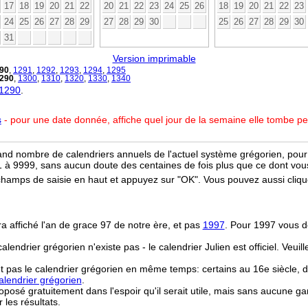
17
18
19
20
21
22
20
21
22
23
24
25
26
18
19
20
21
22
23
24
25
26
27
28
29
27
28
29
30
25
26
27
28
29
30
31
Version imprimable
90
,
1291
,
1292
,
1293
,
1294
,
1295
290
,
1300
,
1310
,
1320
,
1330
,
1340
 1290
.
s
- pour une date donnée, affiche quel jour de la semaine elle tombe p
and nombre de calendriers annuels de l'actuel système grégorien, pour 
 à 9999, sans aucun doute des centaines de fois plus que ce dont vous
champs de saisie en haut et appuyez sur "OK". Vous pouvez aussi clique
ra affiché l'an de grace 97 de notre ère, et pas
1997
. Pour 1997 vous d
 calendrier grégorien n'existe pas - le calendrier Julien est officiel. Veui
t pas le calendrier grégorien en même temps: certains au 16e siècle, d
lendrier grégorien
.
osé gratuitement dans l'espoir qu'il serait utile, mais sans aucune ga
r les résultats.