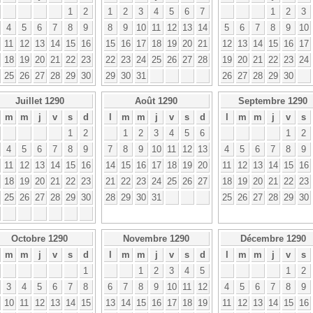
1
2
1
2
3
4
5
6
7
1
2
3
4
5
6
7
8
9
8
9
10
11
12
13
14
5
6
7
8
9
10
11
12
13
14
15
16
15
16
17
18
19
20
21
12
13
14
15
16
17
18
19
20
21
22
23
22
23
24
25
26
27
28
19
20
21
22
23
24
25
26
27
28
29
30
29
30
31
26
27
28
29
30
Juillet 1290
Août 1290
Septembre 1290
m
m
j
v
s
d
l
m
m
j
v
s
d
l
m
m
j
v
s
1
2
1
2
3
4
5
6
1
2
4
5
6
7
8
9
7
8
9
10
11
12
13
4
5
6
7
8
9
11
12
13
14
15
16
14
15
16
17
18
19
20
11
12
13
14
15
16
18
19
20
21
22
23
21
22
23
24
25
26
27
18
19
20
21
22
23
25
26
27
28
29
30
28
29
30
31
25
26
27
28
29
30
Octobre 1290
Novembre 1290
Décembre 1290
m
m
j
v
s
d
l
m
m
j
v
s
d
l
m
m
j
v
s
1
1
2
3
4
5
1
2
3
4
5
6
7
8
6
7
8
9
10
11
12
4
5
6
7
8
9
10
11
12
13
14
15
13
14
15
16
17
18
19
11
12
13
14
15
16