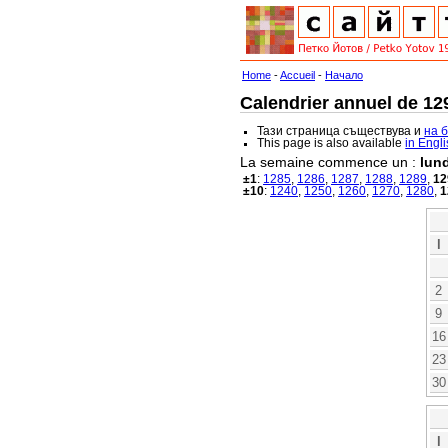
Home
-
Accueil
-
Начало
Calendrier annuel de 129
Тази страница съществува и
на 
This page is also available
in Engl
La semaine commence un :
lund
±1
:
1285
,
1286
,
1287
,
1288
,
1289
,
12
±10
:
1240
,
1250
,
1260
,
1270
,
1280
,
1
l
2
9
16
23
30
l