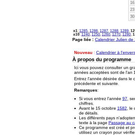
16
23
30
±1
:
1285
,
1286
,
1287
,
1288
,
1289
,
12
±10
:
1240
,
1250
,
1260
,
1270
,
1280
,
1
Page liée :
Calendrier Julien de
Nouveau
:
Calendrier à l'enver
À propos du programme
Ici vous pouvez consulter un gr
années acceptées sont de l'an 1
Entrez l'année désirée dans le 
précédente et suivante.
Remarques
:
Si vous entrez l'année
97
, se
chiffres.
Avant le 15 octobre
1582
, le
de détails.
Les différents pays n'adopten
texte à la page
Passage au ca
Ce programme est créé et prop
utilisez un crayon pour vérifie