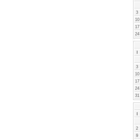
3
10
17
24
l
3
10
17
24
31
l
2
9