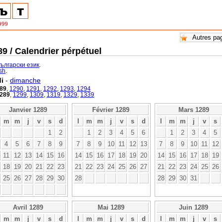
9 / Calendrier pérpétuel
български език
.
ish
.
i
-
dimanche
89
,
1290
,
1291
,
1292
,
1293
,
1294
289
,
1299
,
1309
,
1319
,
1329
,
1339
Janvier 1289
Février 1289
Mars 1289
m
m
j
v
s
d
l
m
m
j
v
s
d
l
m
m
j
v
s
1
2
1
2
3
4
5
6
1
2
3
4
5
4
5
6
7
8
9
7
8
9
10
11
12
13
7
8
9
10
11
12
11
12
13
14
15
16
14
15
16
17
18
19
20
14
15
16
17
18
19
18
19
20
21
22
23
21
22
23
24
25
26
27
21
22
23
24
25
26
25
26
27
28
29
30
28
28
29
30
31
Avril 1289
Mai 1289
Juin 1289
m
m
j
v
s
d
l
m
m
j
v
s
d
l
m
m
j
v
s