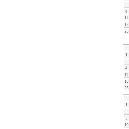
4
11
18
25
l
4
11
18
25
l
3
10