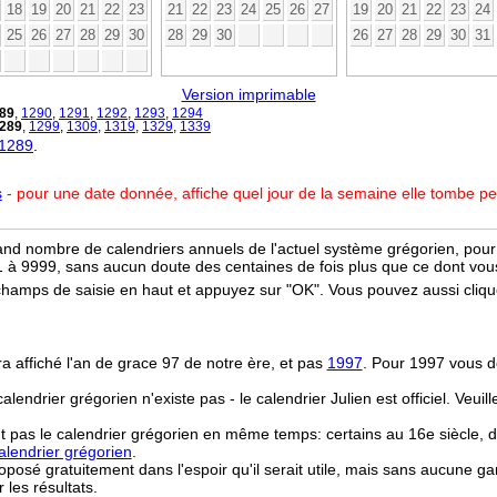
18
19
20
21
22
23
21
22
23
24
25
26
27
19
20
21
22
23
24
25
26
27
28
29
30
28
29
30
26
27
28
29
30
31
Version imprimable
89
,
1290
,
1291
,
1292
,
1293
,
1294
289
,
1299
,
1309
,
1319
,
1329
,
1339
 1289
.
s
- pour une date donnée, affiche quel jour de la semaine elle tombe p
and nombre de calendriers annuels de l'actuel système grégorien, pour 
 à 9999, sans aucun doute des centaines de fois plus que ce dont vous
champs de saisie en haut et appuyez sur "OK". Vous pouvez aussi clique
ra affiché l'an de grace 97 de notre ère, et pas
1997
. Pour 1997 vous d
 calendrier grégorien n'existe pas - le calendrier Julien est officiel. Veui
t pas le calendrier grégorien en même temps: certains au 16e siècle, d
lendrier grégorien
.
osé gratuitement dans l'espoir qu'il serait utile, mais sans aucune ga
r les résultats.