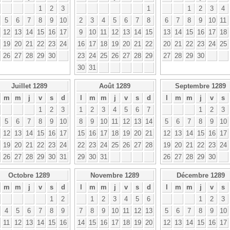
1
2
3
1
1
2
3
4
5
6
7
8
9
10
2
3
4
5
6
7
8
6
7
8
9
10
11
12
13
14
15
16
17
9
10
11
12
13
14
15
13
14
15
16
17
18
19
20
21
22
23
24
16
17
18
19
20
21
22
20
21
22
23
24
25
26
27
28
29
30
23
24
25
26
27
28
29
27
28
29
30
30
31
Juillet 1289
Août 1289
Septembre 1289
m
m
j
v
s
d
l
m
m
j
v
s
d
l
m
m
j
v
s
1
2
3
1
2
3
4
5
6
7
1
2
3
5
6
7
8
9
10
8
9
10
11
12
13
14
5
6
7
8
9
10
12
13
14
15
16
17
15
16
17
18
19
20
21
12
13
14
15
16
17
19
20
21
22
23
24
22
23
24
25
26
27
28
19
20
21
22
23
24
26
27
28
29
30
31
29
30
31
26
27
28
29
30
Octobre 1289
Novembre 1289
Décembre 1289
m
m
j
v
s
d
l
m
m
j
v
s
d
l
m
m
j
v
s
1
2
1
2
3
4
5
6
1
2
3
4
5
6
7
8
9
7
8
9
10
11
12
13
5
6
7
8
9
10
11
12
13
14
15
16
14
15
16
17
18
19
20
12
13
14
15
16
17