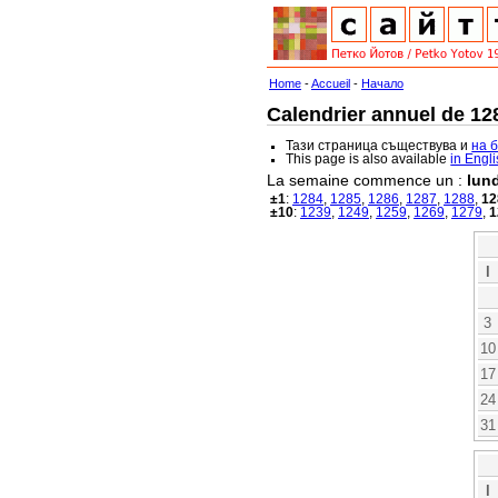
Home
-
Accueil
-
Начало
Calendrier annuel de 128
Тази страница съществува и
на 
This page is also available
in Engl
La semaine commence un :
lund
±1
:
1284
,
1285
,
1286
,
1287
,
1288
,
12
±10
:
1239
,
1249
,
1259
,
1269
,
1279
,
1
l
3
10
17
24
31
l