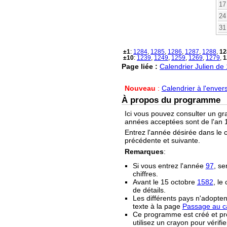
17
24
31
±1
:
1284
,
1285
,
1286
,
1287
,
1288
,
12
±10
:
1239
,
1249
,
1259
,
1269
,
1279
,
1
Page liée :
Calendrier Julien de
Nouveau
:
Calendrier à l'enver
À propos du programme
Ici vous pouvez consulter un gr
années acceptées sont de l'an 1
Entrez l'année désirée dans le 
précédente et suivante.
Remarques
:
Si vous entrez l'année
97
, se
chiffres.
Avant le 15 octobre
1582
, le
de détails.
Les différents pays n'adopten
texte à la page
Passage au ca
Ce programme est créé et prop
utilisez un crayon pour vérifie