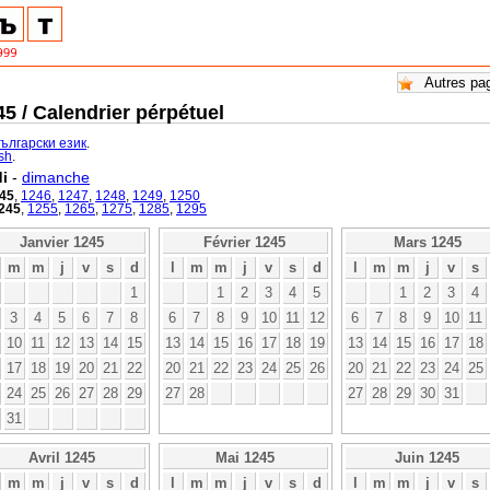
5 / Calendrier pérpétuel
български език
.
ish
.
i
-
dimanche
45
,
1246
,
1247
,
1248
,
1249
,
1250
245
,
1255
,
1265
,
1275
,
1285
,
1295
Janvier 1245
Février 1245
Mars 1245
m
m
j
v
s
d
l
m
m
j
v
s
d
l
m
m
j
v
s
1
1
2
3
4
5
1
2
3
4
3
4
5
6
7
8
6
7
8
9
10
11
12
6
7
8
9
10
11
10
11
12
13
14
15
13
14
15
16
17
18
19
13
14
15
16
17
18
17
18
19
20
21
22
20
21
22
23
24
25
26
20
21
22
23
24
25
24
25
26
27
28
29
27
28
27
28
29
30
31
31
Avril 1245
Mai 1245
Juin 1245
m
m
j
v
s
d
l
m
m
j
v
s
d
l
m
m
j
v
s