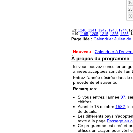
16
23
30
±1
:
1240
,
1241
,
1242
,
1243
,
1244
,
12
±10
:
1195
,
1205
,
1215
,
1225
,
1235
,
1
Page liée :
Calendrier Julien de
Nouveau
:
Calendrier à l'enver
À propos du programme
Ici vous pouvez consulter un gr
années acceptées sont de l'an 1
Entrez l'année désirée dans le 
précédente et suivante.
Remarques
:
Si vous entrez l'année
97
, se
chiffres.
Avant le 15 octobre
1582
, le
de détails.
Les différents pays n'adopten
texte à la page
Passage au ca
Ce programme est créé et prop
utilisez un crayon pour vérifie