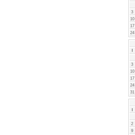
3
10
17
24
l
3
10
17
24
31
l
2
9