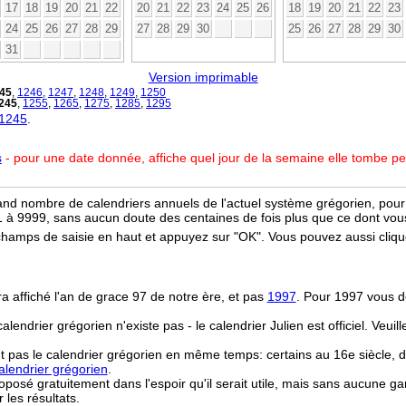
17
18
19
20
21
22
20
21
22
23
24
25
26
18
19
20
21
22
23
24
25
26
27
28
29
27
28
29
30
25
26
27
28
29
30
31
Version imprimable
45
,
1246
,
1247
,
1248
,
1249
,
1250
245
,
1255
,
1265
,
1275
,
1285
,
1295
 1245
.
s
- pour une date donnée, affiche quel jour de la semaine elle tombe p
and nombre de calendriers annuels de l'actuel système grégorien, pour 
 à 9999, sans aucun doute des centaines de fois plus que ce dont vous
champs de saisie en haut et appuyez sur "OK". Vous pouvez aussi clique
ra affiché l'an de grace 97 de notre ère, et pas
1997
. Pour 1997 vous d
 calendrier grégorien n'existe pas - le calendrier Julien est officiel. Veui
t pas le calendrier grégorien en même temps: certains au 16e siècle, d
lendrier grégorien
.
osé gratuitement dans l'espoir qu'il serait utile, mais sans aucune ga
r les résultats.