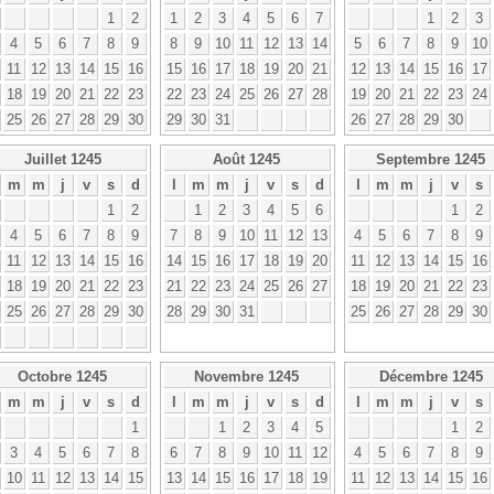
1
2
1
2
3
4
5
6
7
1
2
3
4
5
6
7
8
9
8
9
10
11
12
13
14
5
6
7
8
9
10
11
12
13
14
15
16
15
16
17
18
19
20
21
12
13
14
15
16
17
18
19
20
21
22
23
22
23
24
25
26
27
28
19
20
21
22
23
24
25
26
27
28
29
30
29
30
31
26
27
28
29
30
Juillet 1245
Août 1245
Septembre 1245
m
m
j
v
s
d
l
m
m
j
v
s
d
l
m
m
j
v
s
1
2
1
2
3
4
5
6
1
2
4
5
6
7
8
9
7
8
9
10
11
12
13
4
5
6
7
8
9
11
12
13
14
15
16
14
15
16
17
18
19
20
11
12
13
14
15
16
18
19
20
21
22
23
21
22
23
24
25
26
27
18
19
20
21
22
23
25
26
27
28
29
30
28
29
30
31
25
26
27
28
29
30
Octobre 1245
Novembre 1245
Décembre 1245
m
m
j
v
s
d
l
m
m
j
v
s
d
l
m
m
j
v
s
1
1
2
3
4
5
1
2
3
4
5
6
7
8
6
7
8
9
10
11
12
4
5
6
7
8
9
10
11
12
13
14
15
13
14
15
16
17
18
19
11
12
13
14
15
16